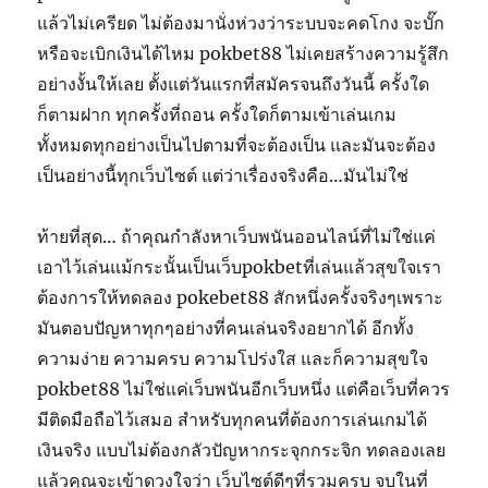
แล้วไม่เครียด ไม่ต้องมานั่งห่วงว่าระบบจะคดโกง จะบั๊ก
หรือจะเบิกเงินได้ไหม pokbet88 ไม่เคยสร้างความรู้สึก
อย่างงั้นให้เลย ตั้งแต่วันแรกที่สมัครจนถึงวันนี้ ครั้งใด
ก็ตามฝาก ทุกครั้งที่ถอน ครั้งใดก็ตามเข้าเล่นเกม
ทั้งหมดทุกอย่างเป็นไปตามที่จะต้องเป็น และมันจะต้อง
เป็นอย่างนี้ทุกเว็บไซต์ แต่ว่าเรื่องจริงคือ…มันไม่ใช่
ท้ายที่สุด… ถ้าคุณกำลังหาเว็บพนันออนไลน์ที่ไม่ใช่แค่
เอาไว้เล่นแม้กระนั้นเป็นเว็บpokbetที่เล่นแล้วสุขใจเรา
ต้องการให้ทดลอง pokebet88 สักหนึ่งครั้งจริงๆเพราะ
มันตอบปัญหาทุกๆอย่างที่คนเล่นจริงอยากได้ อีกทั้ง
ความง่าย ความครบ ความโปร่งใส และก็ความสุขใจ
pokbet88 ไม่ใช่แค่เว็บพนันอีกเว็บหนึ่ง แต่คือเว็บที่ควร
มีติดมือถือไว้เสมอ สำหรับทุกคนที่ต้องการเล่นเกมได้
เงินจริง แบบไม่ต้องกลัวปัญหากระจุกกระจิก ทดลองเลย
แล้วคุณจะเข้าดวงใจว่า เว็บไซต์ดีๆที่รวมครบ จบในที่