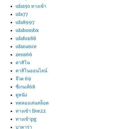
ufa191 ทางเข้า
ufa77
ufa8997
ufabombx
ufafox88
ufanance
zeus66
คาสิโน
คาสิโนออนไลน์
จ๊วด 69
ซีเกมส์68
ดูหนัง
ทดลองเล่นสล็อต
ทางเข้า live22
ทางเข้าpg
บาคาร่า