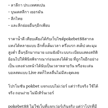
• ลาลีกา ประเทศสเปน
• บุนเดสลีกา เยอรมัน
• ลีกไทย
• และลีกย่อยอื่นๆอีกเพียบ
ราคาน้ำดี เทียบเคียงได้กับเว็บไซต์pokebet88สากล
แทงได้หลายแบบ อีกทั้งเต็มเวลา ครึ่งแรก สเต็ป เตะมุม
สูงต่ำ อื่นๆอีกมากมาย แถมยังมีระบบระเบียบแสดงสถิติ
ย้อนไปให้พินิจพิจารณาก่อนแทงได้ด้วย ที่ถูกใจอีกอย่าง
เป็น แทงล่วงหน้าได้นับเป็นเวลาหลายวัน หรือจะเล่น
บอลสดแบบ Live สดก็ไหลลื่นไม่มีสะดุดเลย
โปรโมชัน pokbet แจกแบบไม่เว่อร์ แต่ว่ารับจริง ใช้ได้
จริง ถอนง่าย ไม่มีเทิร์นเวอร์
pokebet88 ไม่ใช่เว็บที่แจกเว่อร์เกินจริง แต่ว่าโปรที่มี