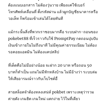
ต้องแนบเอกสาร ไม่ต้องวุ่นวาย เพียงแค่ใช้เบอร์
โทรศัพท์เคลื่อนที่ ตั้งรหัสผ่าน แล้วผูกบัญชีธนาคารหรือ
วอเล็ท ก็พร้อมเข้าเล่นได้โดยทันที
แม้กระนั้นสิ่งที่พวกเราชอบมากคือ ระบบฝาก-ถอนของ
pokebet88 ที่เร็วราวกับใช้ PromptPay กดถอนปุบปับ
เงินเข้าภายในไม่ถึงนาที ไม่มีคุณค่าธรรมเนียม ไม่ต้อง
รอคอยแอดมิน ไม่ต้องแคปสลิป
ที่เด็ดคือไม่มีอย่างน้อย จะฝาก 20 บาท หรือถอน 50
บาทก็ทำเป็น แถมไม่มีหักหลังบ้าน ไม่มีอ้างว่า ระบบล่ม
ให้เสียอารมณ์ราวกับเว็บไซต์อื่
สายสล็อตจำต้องหลงเสน่ห์ pokbet เพราะเหตุว่ารวม
ค่ายดัง เกมฮิต เกมใหม่ แตกง่าย ไว้ในที่เดียว