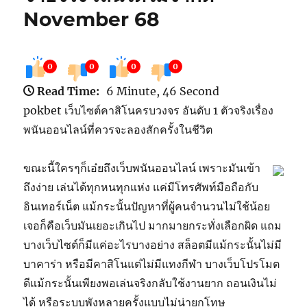
November 68
0
0
0
0
Read Time:
6 Minute, 46 Second
pokbet เว็บไซต์คาสิโนครบวงจร อันดับ 1 ตัวจริงเรื่อง
พนันออนไลน์ที่ควรจะลองสักครั้งในชีวิต
ขณะนี้ใครๆก็เอ๋ยถึงเว็บพนันออนไลน์ เพราะมันเข้า
ถึงง่าย เล่นได้ทุกหนทุกแห่ง แค่มีโทรศัพท์มือถือกับ
อินเทอร์เน็ต แม้กระนั้นปัญหาที่ผู้คนจำนวนไม่ใช้น้อย
เจอก็คือเว็บมันเยอะเกินไป มากมายกระทั่งเลือกผิด แถม
บางเว็บไซต์ก็มีแค่อะไรบางอย่าง สล็อตมีแม้กระนั้นไม่มี
บาคาร่า หรือมีคาสิโนแต่ไม่มีแทงกีฬา บางเว็บโปรโมต
ดีแม้กระนั้นเพียงพอเล่นจริงกลับใช้งานยาก ถอนเงินไม่
ได้ หรือระบบพังหลายครั้งแบบไม่น่ายกโทษ