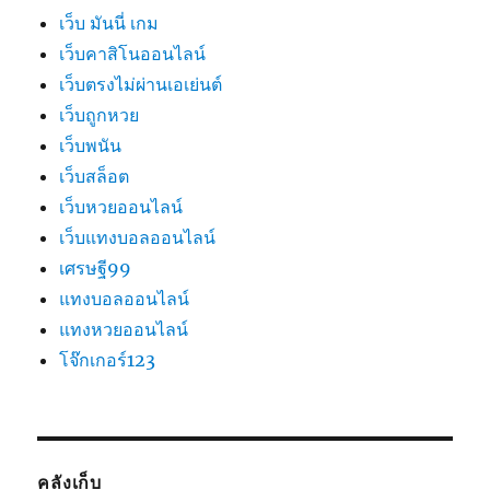
เว็บ มันนี่ เกม
เว็บคาสิโนออนไลน์
เว็บตรงไม่ผ่านเอเย่นต์
เว็บถูกหวย
เว็บพนัน
เว็บสล็อต
เว็บหวยออนไลน์
เว็บแทงบอลออนไลน์
เศรษฐี99
แทงบอลออนไลน์
แทงหวยออนไลน์
โจ๊กเกอร์123
คลังเก็บ