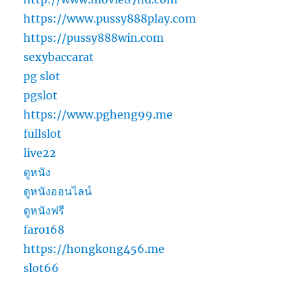
https://www.pussy888play.com
https://pussy888win.com
sexybaccarat
pg slot
pgslot
https://www.pgheng99.me
fullslot
live22
ดูหนัง
ดูหนังออนไลน์
ดูหนังฟรี
faro168
https://hongkong456.me
slot66