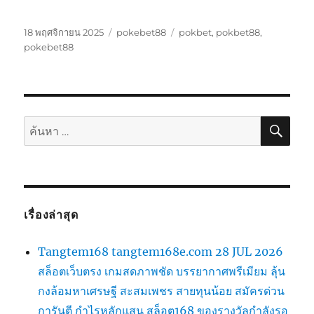
เขียน
หมวด
ป้าย
18 พฤศจิกายน 2025
pokebet88
pokbet
,
pokbet88
,
เมื่อ
หมู่
กำกับ
pokebet88
ค้นห
ค้นหา:
เรื่องล่าสุด
Tangtem168 tangtem168e.com 28 JUL 2026
สล็อตเว็บตรง เกมสดภาพชัด บรรยากาศพรีเมียม ลุ้น
กงล้อมหาเศรษฐี สะสมเพชร สายทุนน้อย สมัครด่วน
การันตี กำไรหลักแสน สล็อต168 ของรางวัลกำลังรอ