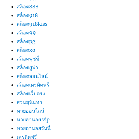
สล็อต888
สล็อต918
สล็อต918kiss
สล็อต99
สล็อตpg
สล็อตxo
สล็อตพุซซี่
สล็อตยูฟ่า
สล็อตออนไลน์
สล็อตเครดิตฟรี
สล็อตเว็บตรง
สวนสุนันทา
หวยออนไลน์
หวยฮานอย vip
หวยฮานอยวันนี้
เครดิตฟรี