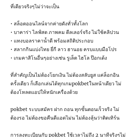
ที่เดียวจริงๆไม่ว่าจะเป็น
• สล็อตออนไลน์จากค่ายดังทั่วทั้งโลก
• บาคาร่า ไลฟ์สด ภาพคม ดีลเลอร์จริง ไม่ใช้คลิปวน
• แทงบอลราคาน้ำดี พร้อมสถิติประกอบ
• สลากกินแบ่งไทย ยี่กี ลาว ฮานอย ครบแบบมือโปร
• เกมคาสิโนอื่นๆอย่างเช่น รูเล็ต ไฮโล ป๊อกเด้ง
ที่สำคัญเป็นไม่ต้องโยกเงิน ไม่ต้องสลับยูส แค่ล็อกอิน
ครั้งเดียว ก็เลือกเล่นได้ทุกเกมpokbetในหน้าเดียว ไม่
ต้องโหลดแอปให้หนักเครื่องด้วย
pokbet ระบบสมัคร ฝาก ถอน ทุกขั้นตอนเร็วจริง ไม่
ต้องรอ ไม่ต้องขอคืนดีแอดไม่น ไม่ต้องลุ้นว่าติดเทิร์น
การลงทะเบียนกับ pokbet ใช้เวลาไม่ถึง 2 นาทีจริงๆไม่