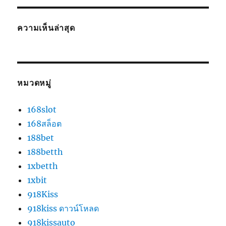
ความเห็นล่าสุด
หมวดหมู่
168slot
168สล็อต
188bet
188betth
1xbetth
1xbit
918Kiss
918kiss ดาวน์โหลด
918kissauto