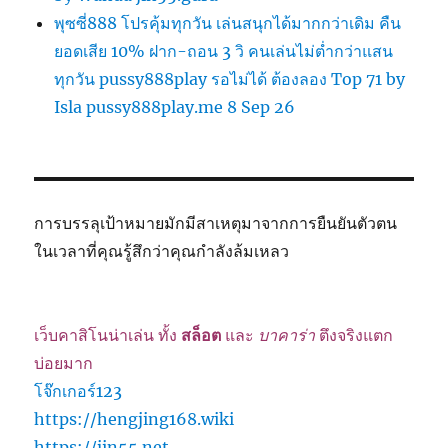
พุซซี่888 โปรคุ้มทุกวัน เล่นสนุกได้มากกว่าเดิม คืน
ยอดเสีย 10% ฝาก-ถอน 3 วิ คนเล่นไม่ต่ำกว่าแสน
ทุกวัน pussy888play รอไม่ได้ ต้องลอง Top 71 by
Isla pussy888play.me 8 Sep 26
การบรรลุเป้าหมายมักมีสาเหตุมาจากการยืนยันตัวตน
ในเวลาที่คุณรู้สึกว่าคุณกำลังล้มเหลว
เว็บคาสิโนน่าเล่น ทั้ง
สล็อต
และ
บาคาร่า
ตึงจริงแตก
บ่อยมาก
โจ๊กเกอร์123
https://hengjing168.wiki
https://jin55.net