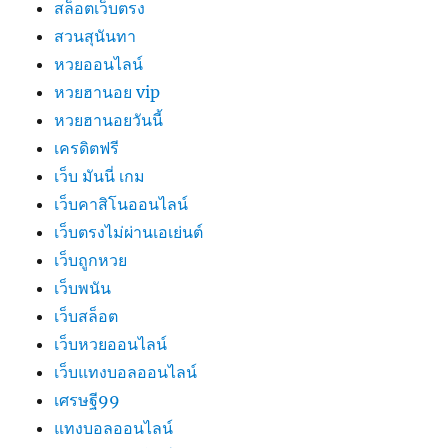
สล็อตเว็บตรง
สวนสุนันทา
หวยออนไลน์
หวยฮานอย vip
หวยฮานอยวันนี้
เครดิตฟรี
เว็บ มันนี่ เกม
เว็บคาสิโนออนไลน์
เว็บตรงไม่ผ่านเอเย่นต์
เว็บถูกหวย
เว็บพนัน
เว็บสล็อต
เว็บหวยออนไลน์
เว็บแทงบอลออนไลน์
เศรษฐี99
แทงบอลออนไลน์