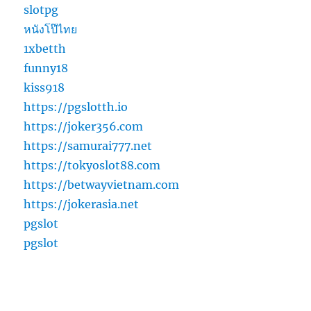
slotpg
หนังโป๊ไทย
1xbetth
funny18
kiss918
https://pgslotth.io
https://joker356.com
https://samurai777.net
https://tokyoslot88.com
https://betwayvietnam.com
https://jokerasia.net
pgslot
pgslot