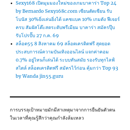
Sexy168 เปิดมุมมองใหม่ของเกมบาคาร่า Top 24
by Bernardo Sexy168c.com เซียนตัดเซียน รับ
โบนัส 30%ยิ่งเล่นยิ่งได้ แคชแบค 10% เกมดัง ฟีเจอร์
ครบ สัมผัสโต๊ะสดระดับพรีเมียม บาคาร่า สมัครปุ๊บ
รับโปรปั๊บ 27 ก.ค. 69
สล็อต55 8 สิงหาคม 69 สล็อตเครดิตฟรี สุดยอด
ประสบการณ์ความบันเทิงออนไลน์ แจกค่าคอม
0.7% อยู่ไหนก็เล่นได้ ระบบทันสมัย รองรับทุกไลฟ์
สไตล์ สล็อตเครดิตฟรี สมัครไว้ก่อน คุ้มกว่า Top 93
by Wanda jin55.guru
การบรรลุเป้าหมายมักมีสาเหตุมาจากการยืนยันตัวตน
ในเวลาที่คุณรู้สึกว่าคุณกำลังล้มเหลว