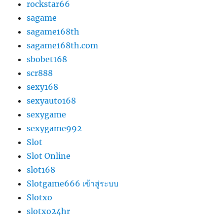
rockstar66
sagame
sagame168th
sagame168th.com
sbobet168
scr888
sexy168
sexyauto168
sexygame
sexygame992
Slot
Slot Online
slot168
Slotgame666 เข้าสู่ระบบ
Slotxo
slotxo24hr