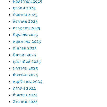
พฤศจิกายน 2025
ตุลาคม 2025
กันยายน 2025
สิงหาคม 2025
กรกฎาคม 2025
มิถุนายน 2025
พฤษภาคม 2025
เมษายน 2025
มีนาคม 2025
กุมภาพันธ์ 2025
มกราคม 2025
ธันวาคม 2024
พฤศจิกายน 2024
ตุลาคม 2024
กันยายน 2024
สิงหาคม 2024