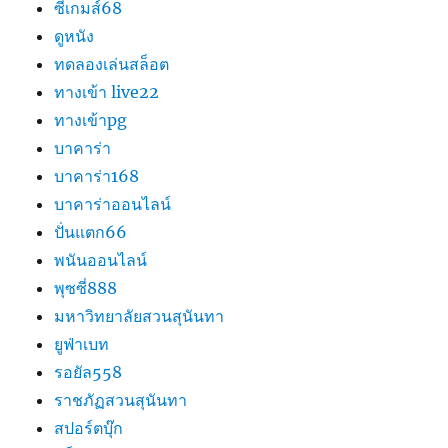
ซีเกมส์68
ดูหนัง
ทดลองเล่นสล็อต
ทางเข้า live22
ทางเข้าpg
บาคาร่า
บาคาร่า168
บาคาร่าออนไลน์
ปั่นแตก66
พนันออนไลน์
พุซซี่888
มหาวิทยาลัยสวนสุนันทา
ยูฟ่าเบท
รอยัล558
ราชภัฏสวนสุนันทา
สปอร์ตบุ๊ก