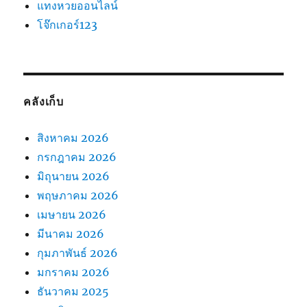
แทงหวยออนไลน์
โจ๊กเกอร์123
คลังเก็บ
สิงหาคม 2026
กรกฎาคม 2026
มิถุนายน 2026
พฤษภาคม 2026
เมษายน 2026
มีนาคม 2026
กุมภาพันธ์ 2026
มกราคม 2026
ธันวาคม 2025