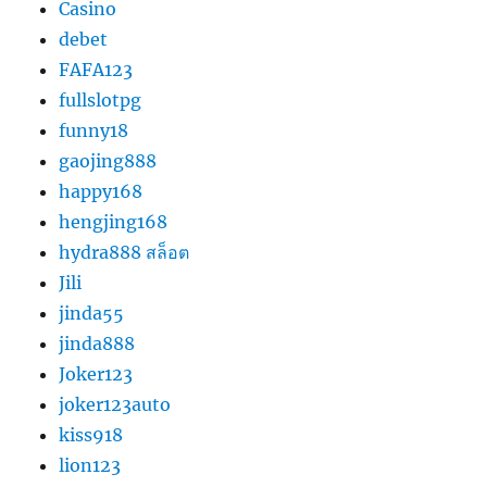
Casino
debet
FAFA123
fullslotpg
funny18
gaojing888
happy168
hengjing168
hydra888 สล็อต
Jili
jinda55
jinda888
Joker123
joker123auto
kiss918
lion123