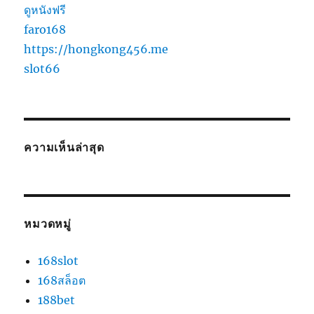
ดูหนังฟรี
faro168
https://hongkong456.me
slot66
ความเห็นล่าสุด
หมวดหมู่
168slot
168สล็อต
188bet