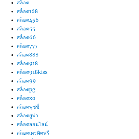
สล็อต
สล็อต168
สล็อต456
สล็อต55
สล็อต66
สล็อต777
สล็อต888
สล็อต918
สล็อต918kiss
สล็อต99
สล็อตpg
สล็อตxo
สล็อตพุซซี่
สล็อตยูฟ่า
สล็อตออนไลน์
สล็อตเครดิตฟรี