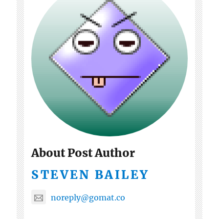
About Post Author
STEVEN BAILEY
noreply@gomat.co