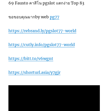
69 Fausto คาสิโน pgslot แตกง่าย Top 83
ขอขอบคุณมากby web
pg77
https://rebrand.ly/pgslot77-world
https://cutly.info/pgslot77-world
https://bitt.to/v6wgnt
https://shorturl.asia/y7gjr