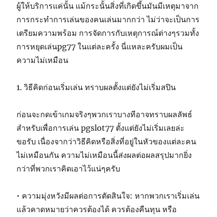
ผู้ให้บริการแค่นั้น แม้กระนั้นสิ่งที่เกิดขึ้นมันมีเหตุมาจาก
การกระทำการเล่นของคนเล่นมากกว่า ไม่ว่าจะเป็นการ
เตรียมความพร้อม การจัดการกับเหตุการณ์ต่างๆรวมทั้ง
การหยุดเล่นpg77 ในแต่ละครั้ง นี่แหละครับผมเป็น
ความไม่เหมือน
1. วิธีคิดก่อนเริ่มเล่น ทราบผลตั้งแต่ยังไม่เริ่มสปิน
ก่อนจะกดเข้าเกมจริงๆพวกเราบางทีอาจทราบผลลัพธ์
สำหรับเพื่อการเล่น pgslot77 ตั้งแต่ยังไม่เริ่มเลยล่ะ
ขอรับ เนื่องจากว่าวิธีคิดหรือสิ่งที่อยู่ในหัวของแต่ละคน
ไม่เหมือนกัน ความไม่เหมือนนี้ส่งผลต่อผลสรุปมากยิ่ง
กว่าที่พวกเราคิดเอาไว้แน่ๆครับ
• ความมุ่งหวังมีผลต่อการตัดสินใจ: หากพวกเราเริ่มเล่น
แล้วคาดหมายว่าควรต้องได้ ควรต้องคืนทุน หรือ