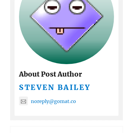
About Post Author
STEVEN BAILEY
noreply@gomat.co