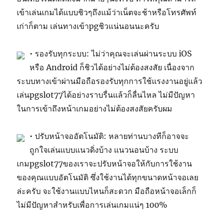
เข้าเล่นเกมได้แบบชิวๆถึงแม้ว่าเน็ตจะช้าหรือโทรศัพท์
เก่าก็ตาม เล่นทางเข้าpgชิวแน่นอนนะครับ
• รองรับทุกระบบ: ไม่ว่าคุณจะเล่นผ่านระบบ iOS
หรือ Android ก็ชิวได้อย่างไม่ต้องสงสัย เนื่องจาก
ระบบทางเข้าผ่านมือถือรองรับทุกการใช้แรงงานอยู่แล้ว
เล่นpgslot77ได้อย่างราบรื่นแล้วก็ลื่นไหล ไม่มีปัญหา
ในการเข้าถึงหน้าเกมอย่างไม่ต้องสงสัยครับผม
• ปรับหน้าจออัตโนมัติ: หลายท่านบางทีก็อาจจะ
ถูกใจเล่นแบบแนวดิ่งบ้าง แนวนอนบ้าง ระบบ
เกมpgslot77ของเราจะปรับหน้าจอให้กับการใช้งาน
ของคุณแบบอัตโนมัติ ซึ่งใช้งานได้ทุกขนาดหน้าจอเลย
ล่ะครับ จะใช้งานแบบไหนก็สะดวก มือถือหน้าจอเล็กก็
ไม่มีปัญหาสำหรับเพื่อการเล่นเกมแน่ๆ 100%