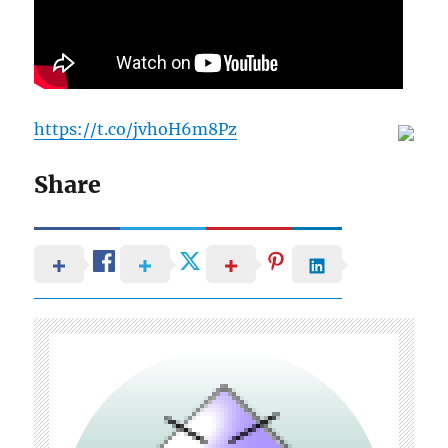
https://t.co/jvhoH6m8Pz
Share