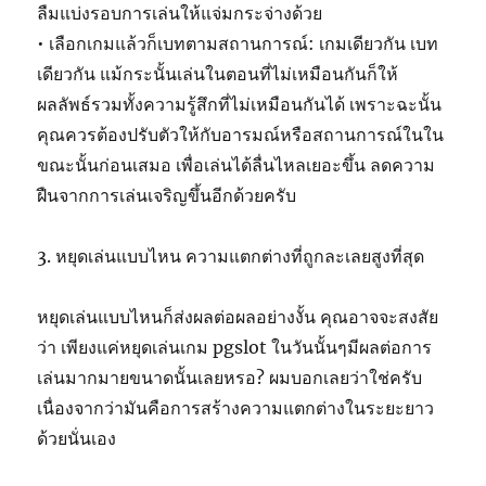
ลืมแบ่งรอบการเล่นให้แจ่มกระจ่างด้วย
• เลือกเกมแล้วก็เบทตามสถานการณ์: เกมเดียวกัน เบท
เดียวกัน แม้กระนั้นเล่นในตอนที่ไม่เหมือนกันก็ให้
ผลลัพธ์รวมทั้งความรู้สึกที่ไม่เหมือนกันได้ เพราะฉะนั้น
คุณควรต้องปรับตัวให้กับอารมณ์หรือสถานการณ์ในใน
ขณะนั้นก่อนเสมอ เพื่อเล่นได้ลื่นไหลเยอะขึ้น ลดความ
ฝืนจากการเล่นเจริญขึ้นอีกด้วยครับ
3. หยุดเล่นแบบไหน ความแตกต่างที่ถูกละเลยสูงที่สุด
หยุดเล่นแบบไหนก็ส่งผลต่อผลอย่างงั้น คุณอาจจะสงสัย
ว่า เพียงแค่หยุดเล่นเกม pgslot ในวันนั้นๆมีผลต่อการ
เล่นมากมายขนาดนั้นเลยหรอ? ผมบอกเลยว่าใช่ครับ
เนื่องจากว่ามันคือการสร้างความแตกต่างในระยะยาว
ด้วยนั่นเอง