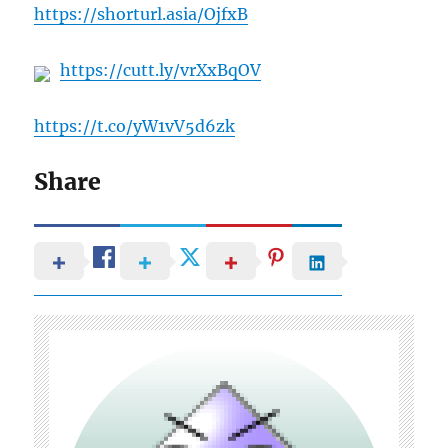
https://shorturl.asia/OjfxB
https://cutt.ly/vrXxBqOV
https://t.co/yW1vV5d6zk
Share