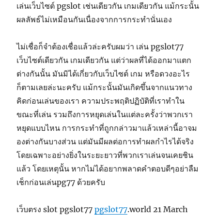
เล่นเว็บไซต์ pgslot เช่นเดียวกัน เกมเดียวกัน แม้กระนั้น
ผลลัพธ์ไม่เหมือนกันเนื่องจากการกระทำนั่นเอง
ไม่เชื่อก็จำต้องเชื่อแล้วล่ะครับผมว่า เล่น pgslot77
เว็บไซต์เดียวกัน เกมเดียวกัน แต่ว่าผลที่ได้ออกมาแตก
ต่างกันนั้น มันมิได้เกี่ยวกับเว็บไซต์ เกม หรือดวงอะไร
ก็ตามเลยล่ะนะครับ แม้กระนั้นมันเกิดขึ้นจากแนวทาง
คิดก่อนเล่นของเรา ความประพฤติปฏิบัติที่เราทำใน
ขณะที่เล่น รวมถึงการหยุดเล่นในแต่ละครั้งว่าพวกเรา
หยุดแบบไหน การกระทำที่ถูกกล่าวมาแล้วเหล่านี้อาจม
องต่างกันบางส่วน แต่มันมีผลต่อการทำผลกำไรได้จริง
โดยเฉพาะอย่างยิ่งในระยะยาวที่พวกเราเล่นจนเคยชิน
แล้ว โดยเหตุนั้น หากไม่ได้อยากพลาดคำตอบดีๆอย่าลืม
เช็กก่อนเล่นpg77 ด้วยครับ
เว็บตรง slot pgslot77
pgslot77
.world 21 March