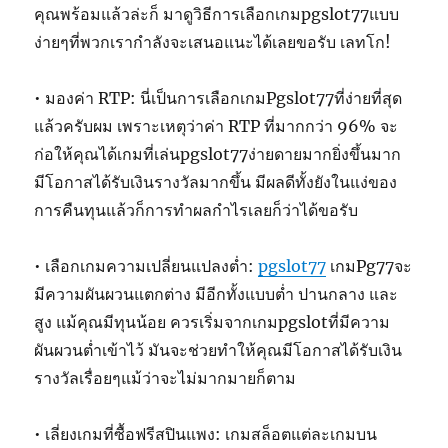
คุณพร้อมแล้วล่ะก็ มาดูวิธีการเลือกเกมpgslot77แบบ
ง่ายๆที่พวกเรากำลังจะเสนอแนะได้เลยขอรับ เลทโก!
• มองค่า RTP: นี่เป็นการเลือกเกมPgslot77ที่ง่ายที่สุด
แล้วครับผม เพราะเหตุว่าค่า RTP ที่มากกว่า 96% จะ
ก่อให้คุณได้เกมที่เล่นpgslot77ง่ายดายมากยิ่งขึ้นมาก
มีโอกาสได้รับเงินรางวัลมากขึ้น มีผลดีทั้งยังในแง่ของ
การคืนทุนแล้วก็การทำผลกำไรเลยก็ว่าได้ขอรับ
• เลือกเกมความเปลี่ยนแปลงต่ำ:
pgslot77
เกมPg77จะ
มีความผันผวนแตกต่าง มีอีกทั้งแบบต่ำ ปานกลาง และ
สูง แม้คุณมีทุนน้อย ควรเริ่มจากเกมpgslotที่มีความ
ผันผวนต่ำเข้าไว้ มันจะช่วยทำให้คุณมีโอกาสได้รับเงิน
รางวัลเรื่อยๆแม้ว่าจะไม่มากมายก็ตาม
• เลี่ยงเกมที่ซื้อฟรีสปินแพง: เกมสล็อตแต่ละเกมบน