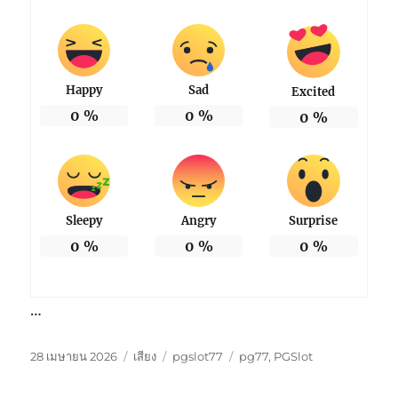
Happy
Sad
Excited
0
%
0
%
0
%
Sleepy
Angry
Surprise
0
%
0
%
0
%
…
เขียน
รูป
หมวด
ป้าย
28 เมษายน 2026
เสียง
pgslot77
pg77
,
PGSlot
เมื่อ
แบบ
หมู่
กำกับ
เรื่อง