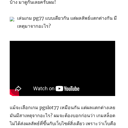
บ้าง มาดูกันเลยครับผม!
เล่นเกม pg77 แบบเดียวกัน แต่ผลลัพธ์แตกต่างกัน มี
เหตุมาจากอะไร?
แม้จะเลือกเกม pgslot77 เหมือนกัน แต่ผลแตกต่างเลย
มันมีสาเหตุจากอะไร? ผมจะต้องบอกก่อนว่า เกมสล็อต
ไม่ได้ส่งผลลัพธ์ที่ขึ้นกับเว็บไซต์สิ่งเดียว เพราะว่าเว็บคือ