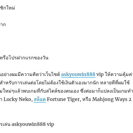
ชิกใหม่
ฝาก
ิด หรือโปรฝากแรกของวัน
้เล่นอย่างผมมีความคิดว่าเว็บไซต์
askyouwin888
vip ให้ความคุ้มค่
สำหรับการเล่นต่อโดยไม่ต้องใช้เงินตัวเองมากนัก หลายทีที่ผมใช้
มใหม่ๆแล้วพบเกมที่กับสไตล์ของตนเอง ซึ่งต่อมาก็แปลงเป็นเกมท
ว่า Lucky Neko,
สล็อต
Fortune Tiger, หรือ Mahjong Ways 2
การเล่น askyouwin888 vip