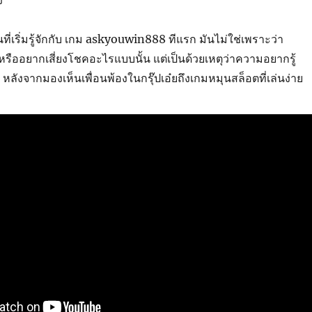
ง
นที่เริ่มรู้จักกับ เกม askyouwin888 ทีแรก มันไม่ใช่เพราะว่า
 หรืออยากเสี่ยงโชคอะไรแบบนั้น แต่เป็นด้วยเหตุว่าความอยากรู้
ลังจากมองเห็นเพื่อนพ้องในกรุ๊ปเอ๋ยถึงเกมหมุนสล็อตที่เล่นง่าย