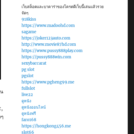
เว็บสล็อตและบาคาร่าของโครตดีเว็บนี้เล่นแล้วรวย
จัดๆ
918kiss
https://www.madoohd.com
sagame
https://joker123auto.com
http://www.movie87hd.com
https://www.pussy888play.com
https://pussy888win.com
sexybaccarat
pg slot
pgslot
https://www.pgheng99.me
fullslot
ัน
live22
ดูหนัง
ดูหนังออนไลน์
t,
ดูหนังฟรี
งๆ
faro168
https://hongkong456.me
slot66