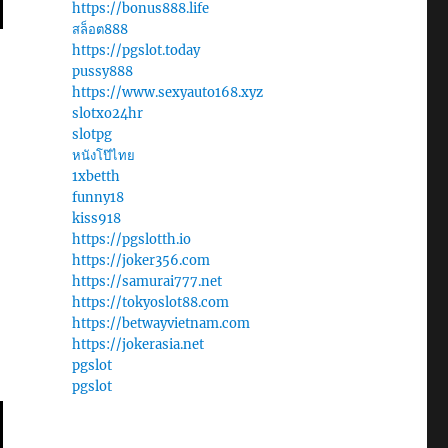
https://bonus888.life
สล็อต888
https://pgslot.today
pussy888
https://www.sexyauto168.xyz
slotxo24hr
”
slotpg
หนังโป๊ไทย
1xbetth
funny18
kiss918
https://pgslotth.io
https://joker356.com
https://samurai777.net
https://tokyoslot88.com
https://betwayvietnam.com
https://jokerasia.net
pgslot
pgslot