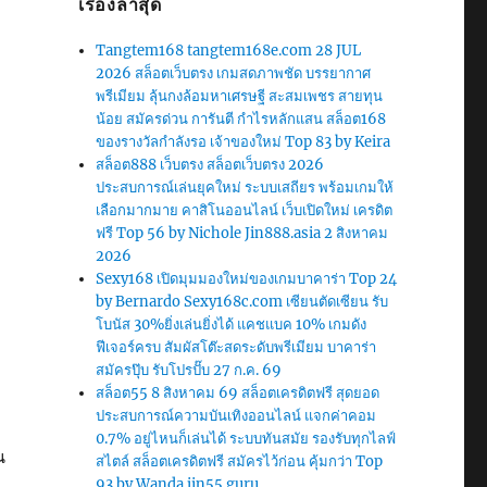
เรื่องล่าสุด
Tangtem168 tangtem168e.com 28 JUL
2026 สล็อตเว็บตรง เกมสดภาพชัด บรรยากาศ
พรีเมียม ลุ้นกงล้อมหาเศรษฐี สะสมเพชร สายทุน
น้อย สมัครด่วน การันตี กำไรหลักแสน สล็อต168
ของรางวัลกำลังรอ เจ้าของใหม่ Top 83 by Keira
สล็อต888 เว็บตรง สล็อตเว็บตรง 2026
ประสบการณ์เล่นยุคใหม่ ระบบเสถียร พร้อมเกมให้
เลือกมากมาย คาสิโนออนไลน์ เว็บเปิดใหม่ เครดิต
ฟรี Top 56 by Nichole Jin888.asia 2 สิงหาคม
2026
Sexy168 เปิดมุมมองใหม่ของเกมบาคาร่า Top 24
by Bernardo Sexy168c.com เซียนตัดเซียน รับ
โบนัส 30%ยิ่งเล่นยิ่งได้ แคชแบค 10% เกมดัง
ฟีเจอร์ครบ สัมผัสโต๊ะสดระดับพรีเมียม บาคาร่า
สมัครปุ๊บ รับโปรปั๊บ 27 ก.ค. 69
สล็อต55 8 สิงหาคม 69 สล็อตเครดิตฟรี สุดยอด
ประสบการณ์ความบันเทิงออนไลน์ แจกค่าคอม
0.7% อยู่ไหนก็เล่นได้ ระบบทันสมัย รองรับทุกไลฟ์
น
สไตล์ สล็อตเครดิตฟรี สมัครไว้ก่อน คุ้มกว่า Top
93 by Wanda jin55.guru