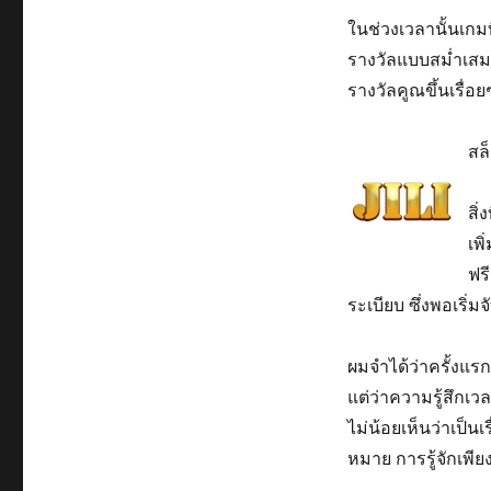
ในช่วงเวลานั้นเกมท
รางวัลแบบสม่ำเสม
รางวัลคูณขึ้นเรื่อ
สล
สิ
เพ
ฟร
ระเบียบ ซึ่งพอเริ่มจ
ผมจำได้ว่าครั้งแร
แต่ว่าความรู้สึกเ
ไม่น้อยเห็นว่าเป็น
หมาย การรู้จักเพี