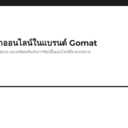
ค้าออนไลน์ในแบรนด์ Gomat
t.co และเพลิดเพลินกับการช้อปปิ้งออนไลน์ที่สะดวกสบาย