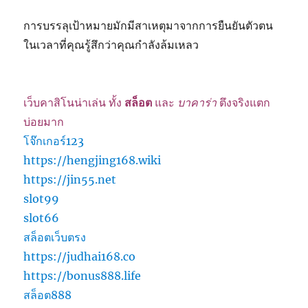
การบรรลุเป้าหมายมักมีสาเหตุมาจากการยืนยันตัวตน
ในเวลาที่คุณรู้สึกว่าคุณกำลังล้มเหลว
เว็บคาสิโนน่าเล่น ทั้ง
สล็อต
และ
บาคาร่า
ตึงจริงแตก
บ่อยมาก
โจ๊กเกอร์123
https://hengjing168.wiki
https://jin55.net
slot99
slot66
สล็อตเว็บตรง
https://judhai168.co
https://bonus888.life
สล็อต888