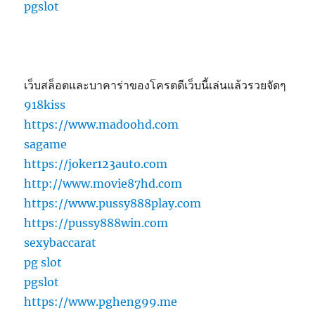
pgslot
เว็บสล็อตและบาคาร่าของโครตดีเว็บนี้เล่นแล้วรวยจัดๆ
918kiss
https://www.madoohd.com
sagame
https://joker123auto.com
http://www.movie87hd.com
https://www.pussy888play.com
https://pussy888win.com
sexybaccarat
pg slot
pgslot
https://www.pgheng99.me