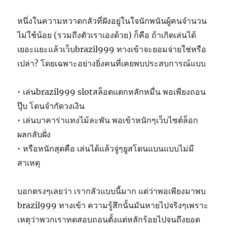
หนึ่งในความหวาดกลัวที่ฝังอยู่ในใจนักพนันผู้คนจำนวน
ไม่ใช้น้อย (รวมถึงตัวเราเองด้วย) ก็คือ ถ้าเกิดเล่นได้
เยอะแยะแล้วเว็บbrazil999 ทางเข้าจะยอมจ่ายใช่หรือ
เปล่า? โดยเฉพาะอย่างยิ่งคนที่เคยพบประสบการณ์แบบ
• เล่นbrazil999 slotสล็อตแตกหลักหมื่น พอเพียงถอน
ปุ๊บ โดนจำกัดวงเงิน
• เล่นบาคาร่าแทงไม้ละพัน พอเข้าหนักๆเว็บไซต์ล็อก
ผลกลับฝั่ง
• หรือหนักสุดคือ เล่นได้แล้วจู่ๆยูสโดนแบนแบบไม่มี
สาเหตุ
บอกตรงๆเลยว่า เรากลัวแบบนี้มาก แต่ว่าพอเพียงมาพบ
brazil999 ทางเข้า ความรู้สึกนั้นมันหายไปจริงๆเพราะ
เหตุว่าพวกเราทดสอบถอนตั้งแต่หลักร้อยไปจนถึงยอด