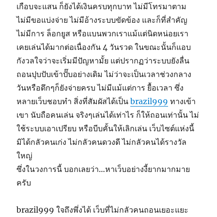
เกือบจะแสน ก็ยังได้เงินครบทุกบาท ไม่มีโทรมาตาม
ไม่มีขอแบ่งจ่าย ไม่มีอ้างระบบขัดข้อง และก็ที่สำคัญ
ไม่มีการ ล็อกยูส หรือแบนพวกเราแม้แต่นิดหน่อยเรา
เคยเล่นได้มากต่อเนื่องกัน 4 วันรวด ในขณะนั้นก็แอบ
กังวลใจว่าจะเริ่มมีปัญหามั้ย แต่ปรากฏว่าระบบยังลื่น
ถอนปุบปับเข้าปั๊บอย่างเดิม ไม่ว่าจะเป็นเวลาช่วงกลาง
วันหรือดึกๆก็ยังจ่ายครบ ไม่มีแม้แต่การ ยื้อเวลา ซึ่ง
หลายเว็บชอบทำ สิ่งที่สัมผัสได้เป็น
brazil999
ทางเข้า
เขา นับถือคนเล่น จริงๆเล่นได้เท่าไร ก็ให้ถอนเท่านั้น ไม่
ใช้ระบบเอาเปรียบ หรือบีบคั้นให้เลิกเล่น เว็บไซต์แห่งนี้
มิได้กลัวคนเก่ง ไม่กลัวคนดวงดี ไม่กลัวคนได้รางวัล
ใหญ่
ซึ่งในวงการนี้ บอกเลยว่า…หาเว็บอย่างงี้ยากมากมาย
ครับ
brazil999 ใจถึงพึ่งได้ เว็บที่ไม่กลัวคนถอนเยอะแยะ