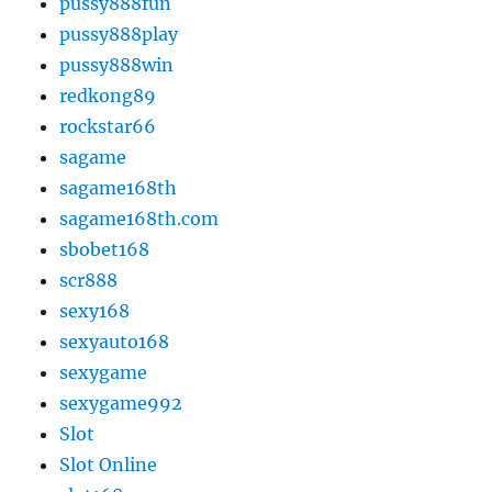
pussy888fun
pussy888play
pussy888win
redkong89
rockstar66
sagame
sagame168th
sagame168th.com
sbobet168
scr888
sexy168
sexyauto168
sexygame
sexygame992
Slot
Slot Online