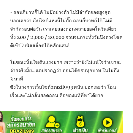
• ถอนกี่บาทก็ได้ ไม่มีอย่างต่ำ ไม่มีจำกัดยอดสูงสุด
บอกเลยว่า เว็บไซต์แห่งนี้ไม่กั๊ก ถอนกี่บาทก็ได้ ไม่มี
จำกัดรอบต่อวัน เราเคยลองถอนหลายยอดในวันเดียว
ทั้ง 200 / 2,000 / 20,000 จวบจนกระทั่งวันนึงดวงโชค
ดีเข้าโบนัสสล็อตได้หลักแสน!
ในขณะนั้นใจเต้นแรงมาก เพราะว่ายังไม่แน่ใจว่าเขาจะ
จ่ายจริงมั้ย…แต่ปรากฏว่า ถอนได้ครบทุกบาท ในไม่ถึง
3 นาที
ซึ่งในวงการเว็บไซต์brazil999พนัน บอกเลยว่า โอน
เร็วและไม่กลั้นยอดถอน คือของแท้ที่หาได้ยาก