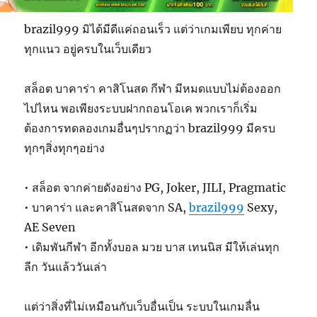
brazil999 มิได้มีดีแค่ถอนเร็ว แต่ว่าเกมเพียบ ทุกค่าย
ทุกแนว อยู่ครบในเว็บเดียว
สล็อต บาคาร่า คาสิโนสด กีฬา มีหมดแบบไม่ต้องออก
ไปไหน พอเพียงระบบฝากถอนโอเค พวกเราก็เริ่ม
ต้องการทดลองเกมอื่นๆปรากฏว่า brazil999 มีครบ
ทุกๆสิ่งทุกๆอย่าง
• สล็อต จากค่ายดังอย่าง PG, Joker, JILI, Pragmatic
• บาคาร่า และคาสิโนสดจาก SA,
brazil999
Sexy,
AE Seven
• เดิมพันกีฬา อีกทั้งบอล มวย บาส เทนนิส มีให้เล่นทุก
ลีก วันแล้ววันเล่า
แต่ว่าสิ่งที่ไม่เหมือนกับเว็บอื่นเป็น ระบบในเกมลื่น