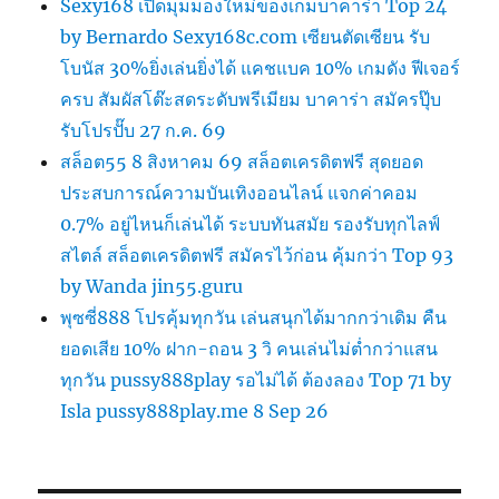
Sexy168 เปิดมุมมองใหม่ของเกมบาคาร่า Top 24
by Bernardo Sexy168c.com เซียนตัดเซียน รับ
โบนัส 30%ยิ่งเล่นยิ่งได้ แคชแบค 10% เกมดัง ฟีเจอร์
ครบ สัมผัสโต๊ะสดระดับพรีเมียม บาคาร่า สมัครปุ๊บ
รับโปรปั๊บ 27 ก.ค. 69
สล็อต55 8 สิงหาคม 69 สล็อตเครดิตฟรี สุดยอด
ประสบการณ์ความบันเทิงออนไลน์ แจกค่าคอม
0.7% อยู่ไหนก็เล่นได้ ระบบทันสมัย รองรับทุกไลฟ์
สไตล์ สล็อตเครดิตฟรี สมัครไว้ก่อน คุ้มกว่า Top 93
by Wanda jin55.guru
พุซซี่888 โปรคุ้มทุกวัน เล่นสนุกได้มากกว่าเดิม คืน
ยอดเสีย 10% ฝาก-ถอน 3 วิ คนเล่นไม่ต่ำกว่าแสน
ทุกวัน pussy888play รอไม่ได้ ต้องลอง Top 71 by
Isla pussy888play.me 8 Sep 26