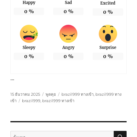
Happy
Sad
Excited
0
%
0
%
0
%
Sleepy
Angry
Surprise
0
%
0
%
0
%
…
เขียน
รูป
หมวด
15 ธันวาคม 2025
พูดคุย
brazil999 ทางเข้า
,
brazil999 ทาง
เมื่อ
ป้าย
แบบ
หมู่
เข้า
brazil999
,
brazil999 ทางเข้า
กำกับ
เรื่อง
ค้นห
ค้นหา: