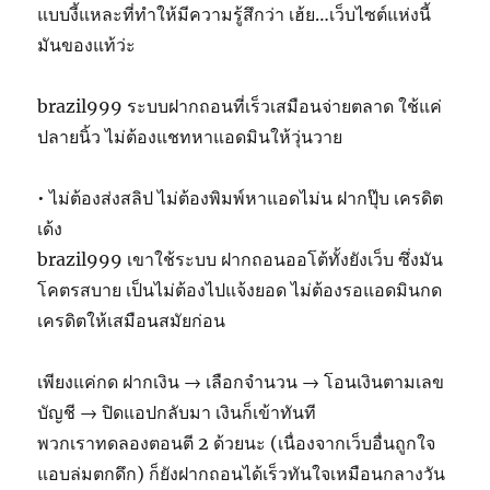
แบบงี้แหละที่ทำให้มีความรู้สึกว่า เฮ้ย…เว็บไซต์แห่งนี้
มันของแท้ว่ะ
brazil999 ระบบฝากถอนที่เร็วเสมือนจ่ายตลาด ใช้แค่
ปลายนิ้ว ไม่ต้องแชทหาแอดมินให้วุ่นวาย
• ไม่ต้องส่งสลิป ไม่ต้องพิมพ์หาแอดไม่น ฝากปุ๊บ เครดิต
เด้ง
brazil999 เขาใช้ระบบ ฝากถอนออโต้ทั้งยังเว็บ ซึ่งมัน
โคตรสบาย เป็นไม่ต้องไปแจ้งยอด ไม่ต้องรอแอดมินกด
เครดิตให้เสมือนสมัยก่อน
เพียงแค่กด ฝากเงิน → เลือกจำนวน → โอนเงินตามเลข
บัญชี → ปิดแอปกลับมา เงินก็เข้าทันที
พวกเราทดลองตอนตี 2 ด้วยนะ (เนื่องจากเว็บอื่นถูกใจ
แอบล่มตกดึก) ก็ยังฝากถอนได้เร็วทันใจเหมือนกลางวัน