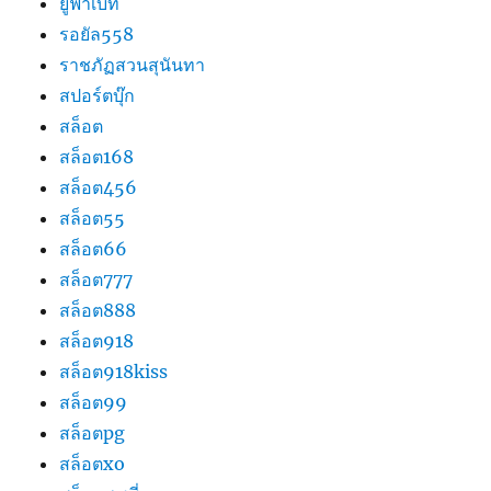
ยูฟ่าเบท
รอยัล558
ราชภัฏสวนสุนันทา
สปอร์ตบุ๊ก
สล็อต
สล็อต168
สล็อต456
สล็อต55
สล็อต66
สล็อต777
สล็อต888
สล็อต918
สล็อต918kiss
สล็อต99
สล็อตpg
สล็อตxo