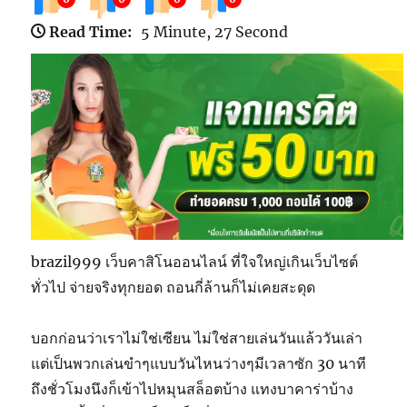
Read Time:
5 Minute, 27 Second
brazil999 เว็บคาสิโนออนไลน์ ที่ใจใหญ่เกินเว็บไซต์
ทั่วไป จ่ายจริงทุกยอด ถอนกี่ล้านก็ไม่เคยสะดุด
บอกก่อนว่าเราไม่ใช่เซียน ไม่ใช่สายเล่นวันแล้ววันเล่า
แต่เป็นพวกเล่นขำๆแบบวันไหนว่างๆมีเวลาซัก 30 นาที
ถึงชั่วโมงนึงก็เข้าไปหมุนสล็อตบ้าง แทงบาคาร่าบ้าง