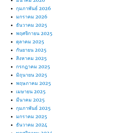
มีนาคม 2026
กุมภาพันธ์ 2026
มกราคม 2026
ธันวาคม 2025
พฤศจิกายน 2025
ตุลาคม 2025
กันยายน 2025
สิงหาคม 2025
กรกฎาคม 2025
มิถุนายน 2025
พฤษภาคม 2025
เมษายน 2025
มีนาคม 2025
กุมภาพันธ์ 2025
มกราคม 2025
ธันวาคม 2024