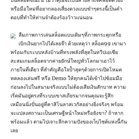
ปั่นสล็อตขณะนี้ ไม่ว่าคุณจะเป็นสายล่าแจ็คพอตตัวยง
หรือมือใหม่ที่อยากลองเสี่ยงดวงแบบขำๆตรงนี้เป็นคำ
ตอบที่ทำให้ท่านจำต้องร้องว้าวแน่นอน
ลืมภาพการเล่นสล็อตแบบเดิมๆที่ภาพกระตุกหรือ
เบิกเงินยากไปได้เลยจ๊า ด้วยเหตุว่า สล็อต99 เขามา
พร้อมกับระบบหลังบ้านที่ทรงพลังที่สุดในทวีปเอเชีย
สะสมเกมสล็อตจากค่ายยักษ์ใหญ่ทั่วโลกมาเอาไว้
ภายในที่เดียว ที่สำคัญคือใจป้ำสุดๆด้วยการเปิดโหมด
ทดลองเล่นฟรี หรือ Demo ให้ทุกคนได้เข้าไปซ้อมมือ
ก่อนลงไปในสนามจริงแบบไม่ต้องเสียเงินสักบาท ความ
เริ่ดมันอยู่ตรงที่ระบบเขาสเถียรมากจนคุณจะรู้สึก
เหมือนนั่งปั่นอยู่ที่คาสิโนลาสเวกัสอย่างยิ่งจริงๆ พร้อม
จะแปลงสถานะเป็นเศรษฐีหน้าใหม่หรือยังขา? ถ้าหาก
พร้อมแล้ว ตามไปเจาะลึกความปังของเว็บไซต์แห่งนี้กัน
เลย