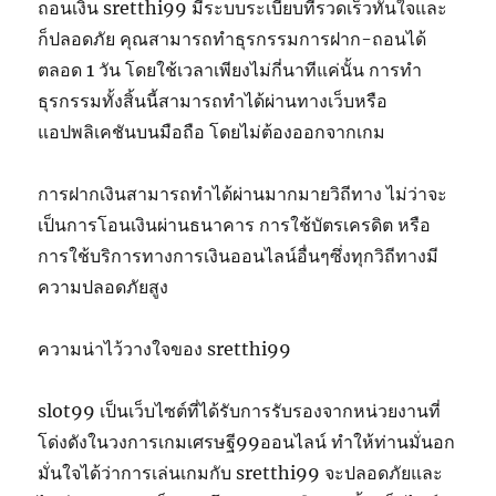
ถอนเงิน sretthi99 มีระบบระเบียบที่รวดเร็วทันใจและ
ก็ปลอดภัย คุณสามารถทำธุรกรรมการฝาก-ถอนได้
ตลอด 1 วัน โดยใช้เวลาเพียงไม่กี่นาทีแค่นั้น การทำ
ธุรกรรมทั้งสิ้นนี้สามารถทำได้ผ่านทางเว็บหรือ
แอปพลิเคชันบนมือถือ โดยไม่ต้องออกจากเกม
การฝากเงินสามารถทำได้ผ่านมากมายวิถีทาง ไม่ว่าจะ
เป็นการโอนเงินผ่านธนาคาร การใช้บัตรเครดิต หรือ
การใช้บริการทางการเงินออนไลน์อื่นๆซึ่งทุกวิถีทางมี
ความปลอดภัยสูง
ความน่าไว้วางใจของ sretthi99
slot99 เป็นเว็บไซต์ที่ได้รับการรับรองจากหน่วยงานที่
โด่งดังในวงการเกมเศรษฐี99ออนไลน์ ทำให้ท่านมั่นอก
มั่นใจได้ว่าการเล่นเกมกับ sretthi99 จะปลอดภัยและ