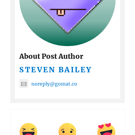
About Post Author
STEVEN BAILEY
noreply@gomat.co