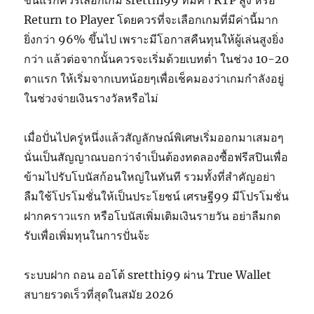
ขั้นแรกควรเลือกเกม sretthi99 ที่มีค่า RTP สูง หรือ
Return to Player โดยควรที่จะเลือกเกมที่มีค่านี้มาก
ยิ่งกว่า 96% ขึ้นไป เพราะมีโอกาสคืนทุนให้ผู้เล่นสูงยิ่ง
กว่า แล้วต่อจากนั้นควรจะเริ่มด้วยเบทต่ำ ในช่วง 10-20
ตาแรก ให้เริ่มจากเบทน้อยๆเพื่อเช็คมองว่าเกมกำลังอยู่
ในช่วงจ่ายเงินรางวัลหรือไม่
เมื่อปั่นไปครู่หนึ่งแล้วสัญลักษณ์พิเศษเริ่มออกมาเสมอๆ
นั่นเป็นสัญญาณบอกว่าจำเป็นต้องทดลองซื้อฟรีสปินเพื่อ
ข้ามไปรับโบนัสก้อนใหญ่ในทันที รวมทั้งที่สำคัญอย่า
ลืมใช้โปรโมชั่นให้เป็นประโยชน์ เศรษฐี99 มีโปรโมชั่น
ฝากคราวแรก หรือโบนัสเพิ่มเติมเงินรายวัน อย่าลืมกด
รับเพื่อเพิ่มทุนในการปั่นจ้ะ
ระบบฝาก ถอน ออโต้ sretthi99 ผ่าน True Wallet
สบายรวดเร็วที่สุดในสมัย 2026