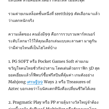
แท็บเล็ต หรือคอมพิวเตอร์ ก็ลื่นไหล ไม่มีสะดุด
รวมค่ายเกมสล็อตชั้นหนึ่งที่ sretthi99 คัดเลือกมาแล้ว
ว่าแตกหนักจริง
ความเด็ดของ คนมั่งมี99 คือการรวบรวมพาร์ทเนอร์
ระดับโลกมาไว้ให้คุณเลือกเล่นแบบละลานตา มาดูกัน
ว่ามีค่ายไหนที่เป็นไฮไลท์บ้าง
1. PG SOFT หรือ Pocket Games Soft ค่ายเกม
ขวัญใจคนไทยชั่วกัลปวสาน โดดเด่นด้วยกราฟิก 3D สุด
ยอดเยี่ยมแล้วก็ฟีพบร์ซื้อฟรีสปินที่คุ้มค่า เกมดังอย่าง
Mahjong
เศรษฐี99
Ways 2 หรือ Treasures of
Aztec บอกเลยว่าโบนัสแตกทีนึงคือเปลี่ยนชีวิตได้เลย
2. Pragmatic Play หรือ PP สายลุ้นรางวัลใหญ่จำต้อง