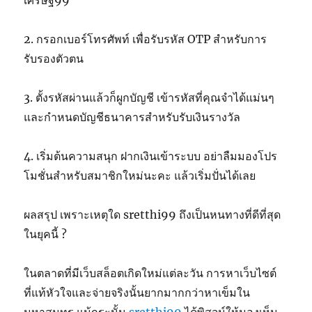
เศรษฐี99
2. กรอกเบอร์โทรศัพท์ เพื่อรับรหัส OTP สำหรับการ
รับรองตัวตน
3. ตั้งรหัสผ่านแล้วก็ผูกบัญชี เข้ารหัสที่คุณจำได้แม่นๆ
และกำหนดบัญชีธนาคารสำหรับรับเงินรางวัล
4. เริ่มต้นความสนุก ฝากเงินเข้าระบบ อย่าลืมมองโปร
โมชั่นสำหรับสมาชิกใหม่นะคะ แล้วเริ่มปั่นได้เลย
ผลสรุป เพราะเหตุใด sretthi99 ถึงเป็นหนทางที่ดีที่สุด
ในยุคนี้ ?
ในตลาดที่มีเว็บสล็อตเกิดใหม่แต่ละวัน การหาเว็บไซต์
ที่แท้หัวใจและจ่ายจริงนั้นยากมากกว่าหาเข็มใน