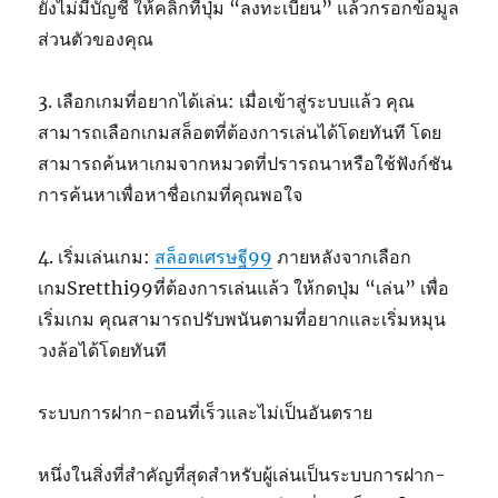
ยังไม่มีบัญชี ให้คลิกที่ปุ่ม “ลงทะเบียน” แล้วกรอกข้อมูล
ส่วนตัวของคุณ
3. เลือกเกมที่อยากได้เล่น: เมื่อเข้าสู่ระบบแล้ว คุณ
สามารถเลือกเกมสล็อตที่ต้องการเล่นได้โดยทันที โดย
สามารถค้นหาเกมจากหมวดที่ปรารถนาหรือใช้ฟังก์ชัน
การค้นหาเพื่อหาชื่อเกมที่คุณพอใจ
4. เริ่มเล่นเกม:
สล็อตเศรษฐี99
ภายหลังจากเลือก
เกมSretthi99ที่ต้องการเล่นแล้ว ให้กดปุ่ม “เล่น” เพื่อ
เริ่มเกม คุณสามารถปรับพนันตามที่อยากและเริ่มหมุน
วงล้อได้โดยทันที
ระบบการฝาก-ถอนที่เร็วและไม่เป็นอันตราย
หนึ่งในสิ่งที่สำคัญที่สุดสำหรับผู้เล่นเป็นระบบการฝาก-