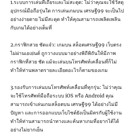
1.ระบบการเล่นที่เถียรและไม่สะดุด: ไม่ว่าคุณจะใช้วัสดุ
อุปกรณ์มือถือรุ่นใด การเล่นเกมบน เศรษฐี99 จะเป็นไป
อย่างง่ายดาย ไม่มีสะดุด ทำให้คุณสามารถเพลิดเพลิน
กับเกมได้อย่างเต็มที่
2.กราฟิกสวย ชัดแจ๋ว: เกมบน สล็อตเศรษฐี99 เว็บตรง
ไม่ผ่านเอเย่นต์ ถูกวางแบบมาอย่างพิถีพิถันให้มีภาพ
กราฟิกที่สวย ชัด แม้จะเล่นบนโทรศัพท์เคลื่อนที่ก็ไม่
ทำให้ท่านพลาดรายละเอียดอะไรก็ตามของเกม
3.รองรับการเล่นบนโทรศัพท์เคลื่อนที่ทุกรุ่น: ไม่ว่าคุณ
จะใช้โทรศัพท์มือถือระบบ iOS หรือ Android คุณ
สามารถเข้าเล่นเกมสล็อตบน เศรษฐี99 ได้อย่างไม่มี
ปัญหา และการออกแบบเว็บไซต์ยังเป็นมิตรกับผู้ใช้งาน
ทำให้ท่านสามารถนำทางและค้นหาเกมที่อยากได้ได้
อย่างไม่ยากเย็น