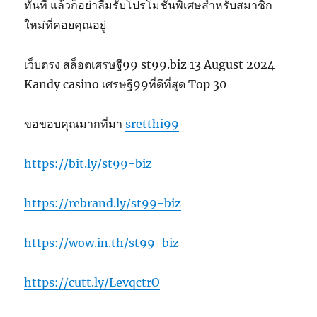
ทันที แล้วก็อย่าลืมรับโปรโมชั่นพิเศษสำหรับสมาชิก
ใหม่ที่คอยคุณอยู่
เว็บตรง สล็อตเศรษฐี99 st99.biz 13 August 2024
Kandy casino เศรษฐี99ที่ดีที่สุด Top 30
ขอขอบคุณมากที่มา
sretthi99
https://bit.ly/st99-biz
https://rebrand.ly/st99-biz
https://wow.in.th/st99-biz
https://cutt.ly/LevqctrO