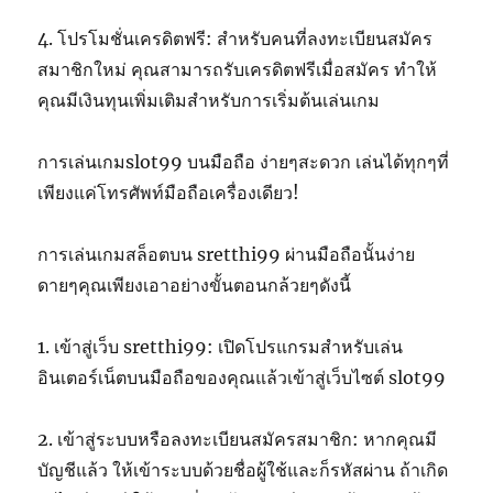
4. โปรโมชั่นเครดิตฟรี: สำหรับคนที่ลงทะเบียนสมัคร
สมาชิกใหม่ คุณสามารถรับเครดิตฟรีเมื่อสมัคร ทำให้
คุณมีเงินทุนเพิ่มเติมสำหรับการเริ่มต้นเล่นเกม
การเล่นเกมslot99 บนมือถือ ง่ายๆสะดวก เล่นได้ทุกๆที่
เพียงแค่โทรศัพท์มือถือเครื่องเดียว!
การเล่นเกมสล็อตบน sretthi99 ผ่านมือถือนั้นง่าย
ดายๆคุณเพียงเอาอย่างขั้นตอนกล้วยๆดังนี้
1. เข้าสู่เว็บ sretthi99: เปิดโปรแกรมสำหรับเล่น
อินเตอร์เน็ตบนมือถือของคุณแล้วเข้าสู่เว็บไซต์ slot99
2. เข้าสู่ระบบหรือลงทะเบียนสมัครสมาชิก: หากคุณมี
บัญชีแล้ว ให้เข้าระบบด้วยชื่อผู้ใช้และก็รหัสผ่าน ถ้าเกิด