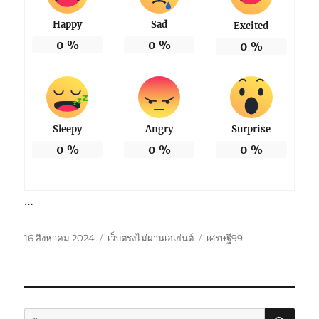
Happy
Sad
Excited
0
%
0
%
0
%
Sleepy
Angry
Surprise
0
%
0
%
0
%
…
เขียน
หมวด
ป้าย
16 สิงหาคม 2024
เว็บตรงไม่ผ่านเอเย่นต์
เศรษฐี99
เมื่อ
หมู่
กำกับ
ค้นห
ค้นหา: