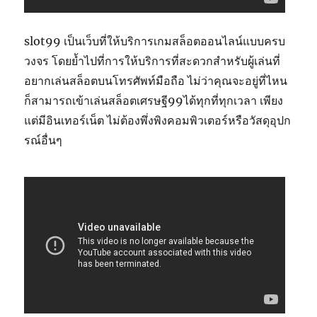
slot99 เป็นเว็บที่ให้บริการเกมสล็อตออนไลน์แบบครบ
วงจร โดยย้ำไปที่การให้บริการที่สะดวกสำหรับผู้เล่นที่
อยากเล่นสล็อตบนโทรศัพท์มือถือ ไม่ว่าคุณจะอยู่ที่ไหน
ก็สามารถเข้าเล่นสล็อตเศรษฐี99ได้ทุกที่ทุกเวลา เพียง
แต่มีอินเทอร์เน็ต ไม่ต้องพึ่งพิงคอมพิวเตอร์หรือวัสดุอุปก
รณ์อื่นๆ