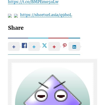
https://t.co/BMPEmo5uLw
https://shorturl.asia/q9boL
Share