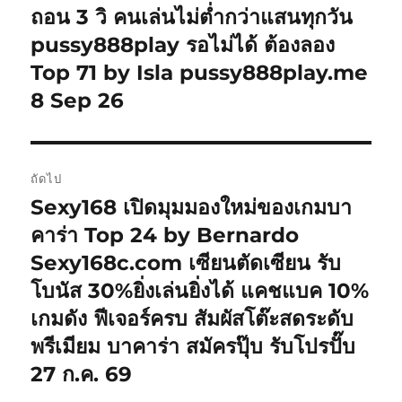
หน้า:
ถอน 3 วิ คนเล่นไม่ต่ำกว่าแสนทุกวัน
pussy888play รอไม่ได้ ต้องลอง
Top 71 by Isla pussy888play.me
8 Sep 26
ถัดไป
Sexy168 เปิดมุมมองใหม่ของเกมบา
เรื่อง
ต่อ
คาร่า Top 24 by Bernardo
ไป:
Sexy168c.com เซียนตัดเซียน รับ
โบนัส 30%ยิ่งเล่นยิ่งได้ แคชแบค 10%
เกมดัง ฟีเจอร์ครบ สัมผัสโต๊ะสดระดับ
พรีเมียม บาคาร่า สมัครปุ๊บ รับโปรปั๊บ
27 ก.ค. 69