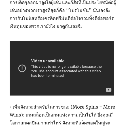
การเด็ดๆออกมาจูงใจผู้เล่น และก็สิ่งที่เป็นประโยชน์ต่อผู้
เล่นอย่างพวกเราสูงที่สุดก็คือ “โปรโมชั่น” นั่นเองจ้ะ
การรับโบนัสหรือเครดิตฟรีมันดีต่อใจรวมทั้งดีต่อพอร์ต
เงินทุนของพวกเรายังไง มาดูกันเลยจ้ะ
• เพิ่มจังหวะสำหรับในการชนะ (More Spins = More
Wins): เกมสล็อตเป็นเกมแห่งความเป็นไปได้ ยิ่งคุณมี
โอกาสกดสปินมากเท่าไหร่ จังหวะที่แจ็คพอตใหญ่จะ