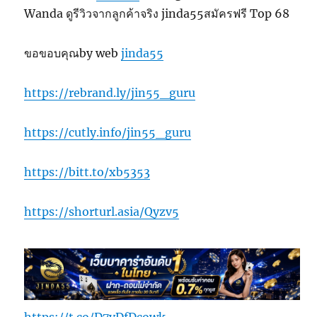
Wanda ดูรีวิวจากลูกค้าจริง jinda55สมัครฟรี Top 68
ขอขอบคุณby web
jinda55
https://rebrand.ly/jin55_guru
https://cutly.info/jin55_guru
https://bitt.to/xb5353
https://shorturl.asia/Qyzv5
https://t.co/D7vDfDcowk