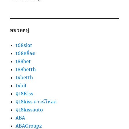
หมวดหมู่
168slot
168สล็อต
188bet
188betth
1xbetth
1xbit
918Kiss
918kiss ดาวน์โหลด
918kissauto
ABA
ABAGroup2