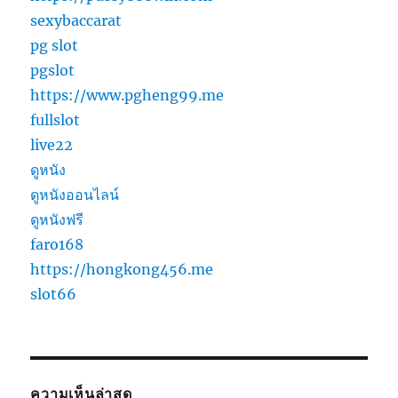
sexybaccarat
pg slot
pgslot
https://www.pgheng99.me
fullslot
live22
ดูหนัง
ดูหนังออนไลน์
ดูหนังฟรี
faro168
https://hongkong456.me
slot66
ความเห็นล่าสุด