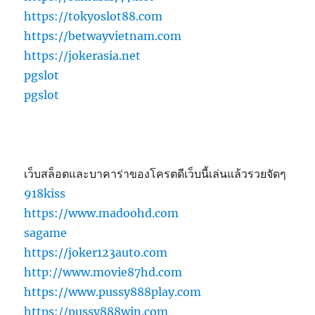
https://tokyoslot88.com
https://betwayvietnam.com
https://jokerasia.net
pgslot
pgslot
เว็บสล็อตและบาคาร่าของโครตดีเว็บนี้เล่นแล้วรวยจัดๆ
918kiss
https://www.madoohd.com
sagame
https://joker123auto.com
http://www.movie87hd.com
https://www.pussy888play.com
https://pussy888win.com