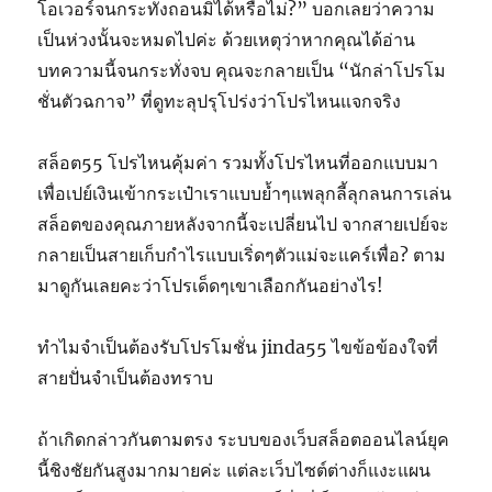
โอเวอร์จนกระทั่งถอนมิได้หรือไม่?” บอกเลยว่าความ
เป็นห่วงนั้นจะหมดไปค่ะ ด้วยเหตุว่าหากคุณได้อ่าน
บทความนี้จนกระทั่งจบ คุณจะกลายเป็น “นักล่าโปรโม
ชั่นตัวฉกาจ” ที่ดูทะลุปรุโปร่งว่าโปรไหนแจกจริง
สล็อต55 โปรไหนคุ้มค่า รวมทั้งโปรไหนที่ออกแบบมา
เพื่อเปย์เงินเข้ากระเป๋าเราแบบย้ำๆแพลุกลี้ลุกลนการเล่น
สล็อตของคุณภายหลังจากนี้จะเปลี่ยนไป จากสายเปย์จะ
กลายเป็นสายเก็บกำไรแบบเริ่ดๆตัวแม่จะแคร์เพื่อ? ตาม
มาดูกันเลยคะว่าโปรเด็ดๆเขาเลือกกันอย่างไร!
ทำไมจำเป็นต้องรับโปรโมชั่น jinda55 ไขข้อข้องใจที่
สายปั่นจำเป็นต้องทราบ
ถ้าเกิดกล่าวกันตามตรง ระบบของเว็บสล็อตออนไลน์ยุค
นี้ชิงชัยกันสูงมากมายค่ะ แต่ละเว็บไซต์ต่างก็แงะแผน