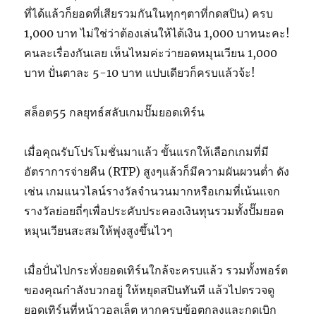
ที่ได้แล้วก็ยอดที่เสียรวมกันในทุกๆตาที่กดสปิน) ครบ
1,000 บาท ไม่ใช่ว่าต้องเล่นให้ได้เงิน 1,000 บาทนะคะ!
คนละเรื่องกันเลย เห็นไหมค่ะว่ายอดหมุนเวียน 1,000
บาท ปั่นตาละ 5-10 บาท แปบเดียวก็ครบแล้วจ้ะ!
สล็อต55 กลยุทธ์สลับเกมปั๊มยอดเทิร์น
เมื่อคุณรับโปรโมชั่นมาแล้ว ขั้นแรกให้เลือกเกมที่มี
อัตราการจ่ายคืน (RTP) สูงๆแล้วก็มีความผันผวนต่ำ ดัง
เช่น เกมแนวไลน์รางวัลจำนวนมากหรือเกมที่เน้นแจก
รางวัลย่อยถี่ๆเพื่อประคับประคองเงินทุนรวมทั้งปั๊มยอด
หมุนเวียนสะสมให้พุ่งสูงขึ้นไวๆ
เมื่อปั่นไปกระทั่งยอดเทิร์นใกล้จะครบแล้ว รวมทั้งพอร์ต
ของคุณกำลังบวกอยู่ ให้หยุดสปินทันที แล้วไปตรวจดู
ยอดเทิร์นที่หน้าวอลเล็ต หากครบข้อตกลงและกดเบิก