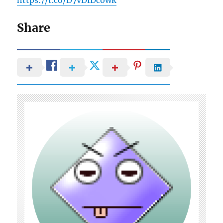
Share