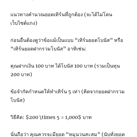
แนวทางคำนวณยอดเทิร์นที่ถูกต้อง (จะได้ไม่โดน
เว็บไซต์แกง)
ก่อนอื่นต้องดูว่าข้อแม้เป็นแบบ “เทิร์นยอดโบนัส” หรือ
“เทิร์นยอดฝากรวมโบนัส” อาทิเช่น:
คุณฝากเงิน 100 บาท ได้โบนัส 100 บาท (รวมเป็นทุน
200 บาท)
ข้อจำกัดกำหนดให้ทำเทิร์น 5 เท่า (คิดจากยอดฝากรวม
โบนัส)
วิธีคิด: $200 \times 5 = 1,000$ บาท
นั่นถือว่า คุณควรจะมียอด “หมุนวนสะสม” (นับทั่งยอด