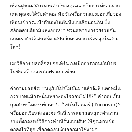
เพื่อนฝูงกดสมัครผ่านลิงก์ของคุณและก็มีการมียอดฝาก
เล่น คุณจะได้รับค่าคอมมิชชั่นหรือส่วนแบ่งยอดเสียของ
เพื่อนเข้ากระเป๋าตัวเองในทันทีแบบเสือนอนกิน ปั่น
สล็อตคนเดียวมันหงอยเหงา ชวนสหายมารวยร่วมกัน
แถมเรายังได้เงินฟรีมาสปินอีกต่างหาก เริ่ดที่สุดในสาม
โลก!
เผยวิธีการ ปลดล็อคยอดเทิร์น กลเม็ดการถอนเงินโปร
โมชั่น สล็อตเครดิตฟรี แบบเซียน
คำถามยอดฮิต: “หนูรับโปรโมชั่นมาแล้วจ้ะพี่ แตกหมื่น
กว่าบาทแม้กระนั้นเพราะอะไรถอนไม่ได้?” คำตอบเป็น
คุณยังทำไม่ครบข้อจำกัด “เทิร์นโอเวอร์ (Turnover)”
หรือยอดเวียนนั่นเองจ้ะ วันนี้เราจะมาสอนสูตรคำนวณ
รวมทั้งกลยุทธ์วิธีการทำเทิร์นแบบสับๆให้คุณผ่านข้อ
ตกลงไวที่สุด เพื่อกดถอนเงินออกมาใช้งามๆ