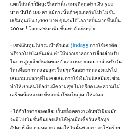
แตกใส่หน้าก็ยิ่งสูงขึ้นเท่านั้น สมมุติคุณฝากเงิน 500
บาท ปั่นได้ 100 ตา แม้กระนั้นถ้าคุณกดรับโปรโมชั่น
เสริมทุนเป็น 1,000 บาท คุณจะได้โอกาสปั่นมากขึ้นเป็น
200 ตา! โอกาสชนะเพิ่มขึ้นเท่าตัวเห็นๆจ้ะ
• เซฟเงินทุนในกระเป๋าตัวเอง:
jinda55
การใช้เครดิต
ฟรีจากโปรโมชั่นเล่น ทำให้พวกเราลดการเสี่ยงสำหรับ
ในการสูญเสียเงินสดของตัวเอง เหมาะสมมากสำหรับวัน
ไหนที่อยากทดสอบสูตรใหม่ๆหรืออยากทดลองแปรไป
เล่นเกมแปลกๆที่ไม่เคยเล่น การใช้เงินโบนัสสปินจะช่วย
ทำให้เราเล่นได้อย่างมีความสุข ไม่เครียด และความไม่
เครียดนี่แหละค่ะที่ชอบนำโชคใหญ่มาให้เสมอ
• ได้กำไรจากยอดเสีย: เว็บสล็อตตรงระดับพรีเมียมมัก
จะมีโปรโมชั่นคืนยอดเสียให้ทุกเมื่อเชื่อวันหรือทุก
สัปดาห์ มีความหมายว่าต่อให้วันนั้นพวกเราจะโชคร้าย