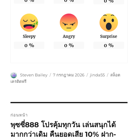
0
%
Sleepy
Angry
Surprise
0
%
0
%
0
%
ผู้
เขียน
หมวด
ป้าย
Steven Bailey
7 กรกฎาคม 2026
jinda55
สล็อต
เขียน
เมื่อ
หมู่
กำกับ
เครดิตฟรี
แนะแนว
ก่อนหน้า
เรื่อง
พุซซี่888 โปรคุ้มทุกวัน เล่นสนุกได้
เรื่อง
ก่อน
มากกว่าเดิม คืนยอดเสีย 10% ฝาก-