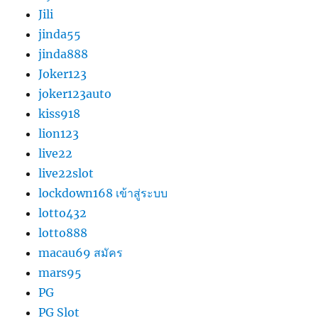
Jili
jinda55
jinda888
Joker123
joker123auto
kiss918
lion123
live22
live22slot
lockdown168 เข้าสู่ระบบ
lotto432
lotto888
macau69 สมัคร
mars95
PG
PG Slot