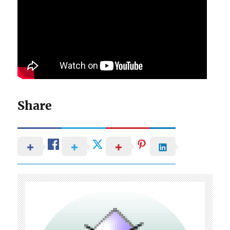
Share