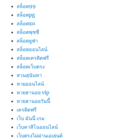
สล็อต99
สล็อตpg
สล็อตxo
สล็อตพุซซี่
สล็อตยูฟ่า
สล็อตออนไลน์
สล็อตเครดิตฟรี
สล็อตเว็บตรง
สวนสุนันทา
หวยออนไลน์
หวยฮานอย vip
หวยฮานอยวันนี้
เครดิตฟรี
เว็บ มันนี่ เกม
เว็บคาสิโนออนไลน์
เว็บตรงไม่ผ่านเอเย่นต์