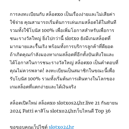
การลงทะเบียนกับ สล็อตxo เป็นเรื่องง่ายและไม่เสียค่า
ใช้จ่าย คุณสามารถเริ่มต้นการเล่นเกมสล็อตได้ในทันที
รวมทั้งใช้โบนัส 100% เพื่อเพิ่มโอกาสสำหรับเพื่อการ
ชนะรางวัลใหญ่ ยิ่งไปกว่านี้ slotxo ยังมีเกมสล็อตที่
มากมายและรื้นเริง พร้อมทั้งการบริการลูกค้าที่ดียอด
ถ้าเกิดคุณกำลังมองหาเกมสล็อตที่อีกทั้งบันเทิงใจและ
ได้โอกาสในการชนะรางวัลใหญ่ สล็อตxo เป็นคำตอบที่
คุณไม่ควรพลาด! ลงทะเบียนเป็นสมาชิกในขณะนี้เพื่อ
รับโบนัส 100% รวมทั้งเริ่มต้นการเดินทางในโลกของ
เกมสล็อตที่แตกง่ายและได้เงินจริง
สล็อตเปิดใหม่ สล็อตxo slotxos24hr.live 21 กันยายน
2024 Patti คาสิโน slotxo24hrเว็บไหนดี Top 36
ขอขอบคุณเว็ปไซต์
slotxo24hr