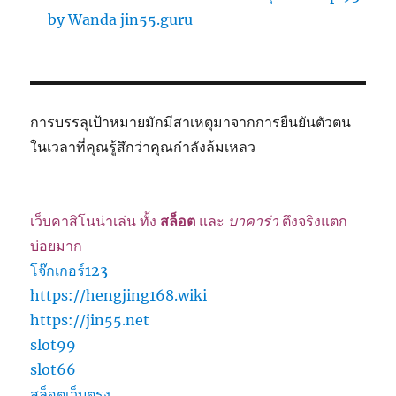
by Wanda jin55.guru
การบรรลุเป้าหมายมักมีสาเหตุมาจากการยืนยันตัวตน
ในเวลาที่คุณรู้สึกว่าคุณกำลังล้มเหลว
เว็บคาสิโนน่าเล่น ทั้ง
สล็อต
และ
บาคาร่า
ตึงจริงแตก
บ่อยมาก
โจ๊กเกอร์123
https://hengjing168.wiki
https://jin55.net
slot99
slot66
สล็อตเว็บตรง