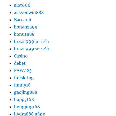
alot666
askyouwin888
Baccarat
bonanza99
bonus888
brazil999 ทางเข้า
brazil999 ทางเข้า
Casino
debet
FAFA123
fullslotpg
funny18
gaojing888
happy168
hengjing168
hydra888 สล็อต