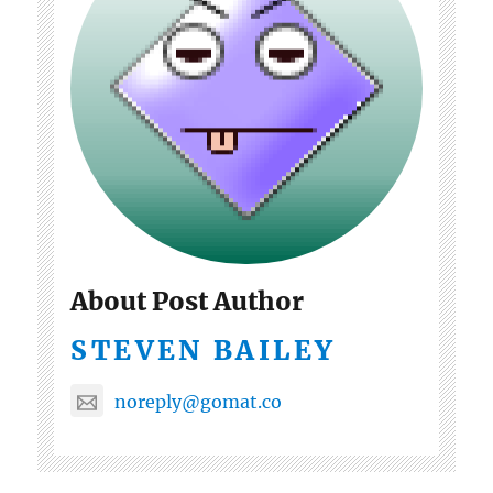
About Post Author
STEVEN BAILEY
noreply@gomat.co