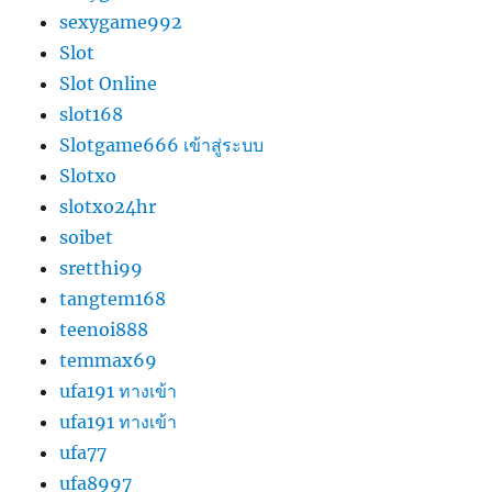
sexygame992
Slot
Slot Online
slot168
Slotgame666 เข้าสู่ระบบ
Slotxo
slotxo24hr
soibet
sretthi99
tangtem168
teenoi888
temmax69
ufa191 ทางเข้า
ufa191 ทางเข้า
ufa77
ufa8997