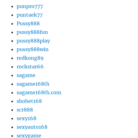
punpro777
puntaek77
Pussy888
pussy888fun
pussy888play
pussy888win
redkong89
rockstar66
sagame
sagame168th
sagame168th.com
sbobet168
scr888
sexy168
sexyauto168
sexygame