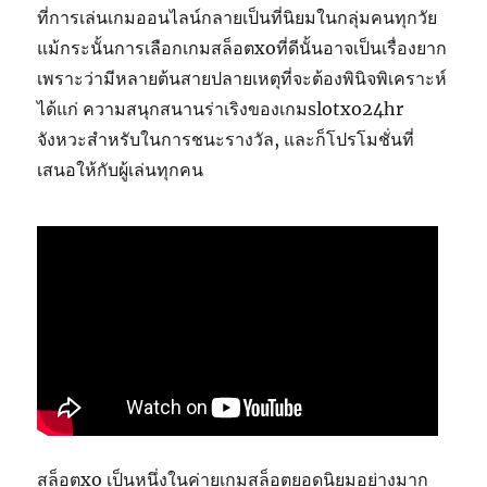
ที่การเล่นเกมออนไลน์กลายเป็นที่นิยมในกลุ่มคนทุกวัย
แม้กระนั้นการเลือกเกมสล็อตxoที่ดีนั้นอาจเป็นเรื่องยาก
เพราะว่ามีหลายต้นสายปลายเหตุที่จะต้องพินิจพิเคราะห์
ได้แก่ ความสนุกสนานร่าเริงของเกมslotxo24hr
จังหวะสำหรับในการชนะรางวัล, และก็โปรโมชั่นที่
เสนอให้กับผู้เล่นทุกคน
สล็อตxo เป็นหนึ่งในค่ายเกมสล็อตยอดนิยมอย่างมาก