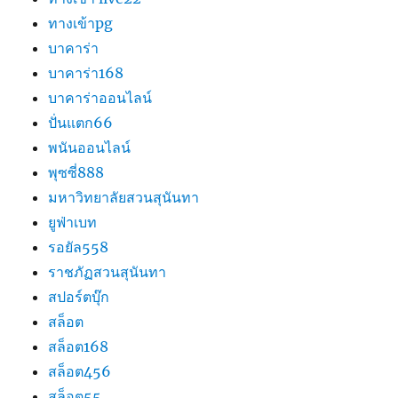
ทางเข้าpg
บาคาร่า
บาคาร่า168
บาคาร่าออนไลน์
ปั่นแตก66
พนันออนไลน์
พุซซี่888
มหาวิทยาลัยสวนสุนันทา
ยูฟ่าเบท
รอยัล558
ราชภัฏสวนสุนันทา
สปอร์ตบุ๊ก
สล็อต
สล็อต168
สล็อต456
สล็อต55