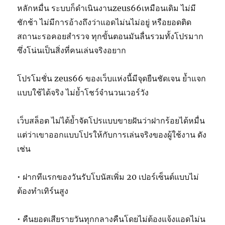
หลักหมื่น ระบบก็ดำเนินงานzeus66เหมือนเดิม ไม่มี
ชักช้า ไม่มีการอ้างถึงว่าแอดไม่นไม่อยู่ หรือยอดติด
สถานะรอคอยสำรวจ ทุกขั้นตอนมันลื่นรวมทั้งโปรมาก
ซึ่งโน่นเป็นสิ่งที่คนเล่นจริงอยาก
โปรโมชั่น zeus66 ของเว็บแห่งนี้มีจุดยืนชัดเจน ย้ำแจก
แบบใช้ได้จริง ไม่ย้ำโชว์จำนวนเวอร์วัง
เว็บสล็อต ไม่ได้ย้ำจัดโปรแบบขายฝันว่าฝากร้อยได้หมื่น
แต่ว่าเขาออกแบบโปรให้กับการเล่นจริงของผู้ใช้งาน ดัง
เช่น
• ฝากทีแรกของวันรับโบนัสเพิ่ม 20 เปอร์เซ็นต์แบบไม่
ต้องทำเทิร์นสูง
• คืนยอดเสียรายวันทุกกลางคืนโดยไม่ต้องแจ้งแอดไม่น