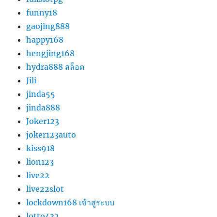
funny18
gaojing888
happy168
hengjing168
hydra888 สล็อต
Jili
jinda55
jinda888
Joker123
joker123auto
kiss918
lion123
live22
live22slot
lockdown168 เข้าสู่ระบบ
lotto432