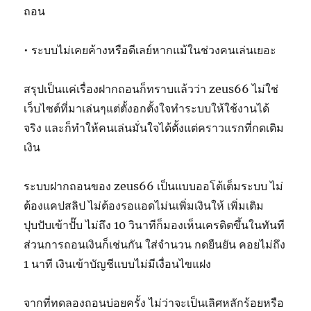
ถอน
• ระบบไม่เคยค้างหรือดีเลย์หากแม้ในช่วงคนเล่นเยอะ
สรุปเป็นแค่เรื่องฝากถอนก็ทราบแล้วว่า zeus66 ไม่ใช่
เว็บไซต์ที่มาเล่นๆแต่ตั้งอกตั้งใจทำระบบให้ใช้งานได้
จริง และก็ทำให้คนเล่นมั่นใจได้ตั้งแต่คราวแรกที่กดเติม
เงิน
ระบบฝากถอนของ zeus66 เป็นแบบออโต้เต็มระบบ ไม่
ต้องแคปสลิป ไม่ต้องรอแอดไม่นเพิ่มเงินให้ เพิ่มเติม
ปุบปับเข้าปั๊บ ไม่ถึง 10 วินาทีก็มองเห็นเครดิตขึ้นในทันที
ส่วนการถอนเงินก็เช่นกัน ใส่จำนวน กดยืนยัน คอยไม่ถึง
1 นาที เงินเข้าบัญชีแบบไม่มีเงื่อนไขแฝง
จากที่ทดลองถอนบ่อยครั้ง ไม่ว่าจะเป็นเลิศหลักร้อยหรือ