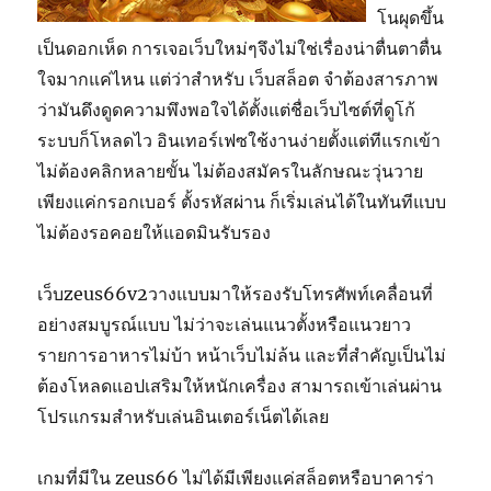
โนผุดขึ้น
เป็นดอกเห็ด การเจอเว็บใหม่ๆจึงไม่ใช่เรื่องน่าตื่นตาตื่น
ใจมากแค่ไหน แต่ว่าสำหรับ เว็บสล็อต จำต้องสารภาพ
ว่ามันดึงดูดความพึงพอใจได้ตั้งแต่ชื่อเว็บไซต์ที่ดูโก้
ระบบก็โหลดไว อินเทอร์เฟซใช้งานง่ายตั้งแต่ทีแรกเข้า
ไม่ต้องคลิกหลายขั้น ไม่ต้องสมัครในลักษณะวุ่นวาย
เพียงแค่กรอกเบอร์ ตั้งรหัสผ่าน ก็เริ่มเล่นได้ในทันทีแบบ
ไม่ต้องรอคอยให้แอดมินรับรอง
เว็บzeus66v2วางแบบมาให้รองรับโทรศัพท์เคลื่อนที่
อย่างสมบูรณ์แบบ ไม่ว่าจะเล่นแนวตั้งหรือแนวยาว
รายการอาหารไม่บ้า หน้าเว็บไม่ล้น และที่สำคัญเป็นไม่
ต้องโหลดแอปเสริมให้หนักเครื่อง สามารถเข้าเล่นผ่าน
โปรแกรมสำหรับเล่นอินเตอร์เน็ตได้เลย
เกมที่มีใน zeus66 ไม่ได้มีเพียงแค่สล็อตหรือบาคาร่า