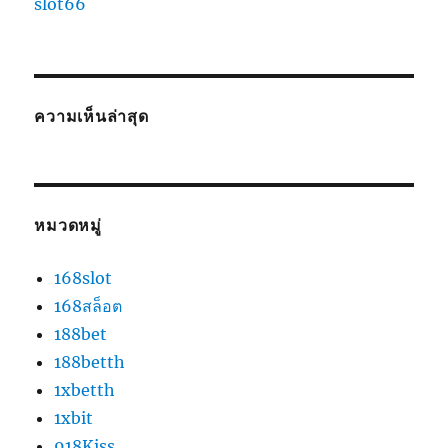
slot66
ความเห็นล่าสุด
หมวดหมู่
168slot
168สล็อต
188bet
188betth
1xbetth
1xbit
918Kiss