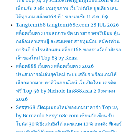
เพื่อนรับ 2 เด้ง เกมคุรภาพ เว็บโปร่งใส ยูสเดียว เล่น
ได้ทุกเกม สล็อต168 ที่ 1 ของเอเชีย 11 ส.ค. 69
Tangtem168 tangtem168e.com 28 JUL 2026
สล็อตเว็บตรง เกมสดภาพชัด บรรยากาศพรีเมียม ลุ้น
กงล้อมหาเศรษฐี สะสมเพชร สายทุนน้อย สมัครด่วน
การันตี กำไรหลักแสน สล็อต168 ของรางวัลกำลังรอ
เจ้าของใหม่ Top 83 by Keira
สล็อต888 เว็บตรง สล็อตเว็บตรง 2026
ประสบการณ์เล่นยุคใหม่ ระบบเสถียร พร้อมเกมให้
เลือกมากมาย คาสิโนออนไลน์ เว็บเปิดใหม่ เครดิต
ฟรี Top 56 by Nichole Jin888.asia 2 สิงหาคม
2026
Sexy168 เปิดมุมมองใหม่ของเกมบาคาร่า Top 24
by Bernardo Sexy168c.com เซียนตัดเซียน รับ
โบนัส 30%ยิ่งเล่นยิ่งได้ แคชแบค 10% เกมดัง ฟีเจอร์
ครบ สัมผัสโต๊ะสดระดับพรีเมียม บาคาร่า สมัครปุ๊บ