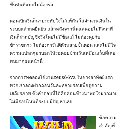
ขึ้นทันทีแบบไม่ต้องรอ
ตอนเบิกเงินก็น่าประทับใจไม่แพ้กัน ใส่จำนวนเงินใน
ระบบแล้วกดยืนยัน แล้วหลังจากนั้นแค่คอยไม่ถึงนาที
เงินก็ฝากบัญชีจริงโดยไม่มีข้อแม้ ไม่ต้องคุยกับ
ข้าราชการ ไม่ต้องการันตีตัวหลายขั้นตอน และไม่มีใจ
ความแปลกๆมาบอกให้รอคอยข้ามวันเหมือนเว็บที่เคย
พบมาก่อนหน้านี้
จากการทดลองใช้งานzeus66v2 ในช่วงอาทิตย์แรก
พวกเราลองฝากถอนวันละหลายรอบเพื่อดูความ
เสถียรภาพ ซึ่งคำตอบที่ได้คือค่อนข้างน่าพอใจมากมาย
ไม่มีรอบไหนที่ระบบมีปัญหาเลย
ข้อความ
สำคัญที่