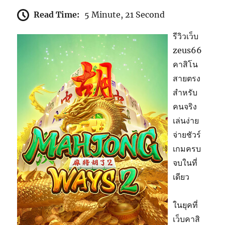
Read Time:
5 Minute, 21 Second
รีวิวเว็บ
zeus66
คาสิโน
สายตรง
สำหรับ
คนจริง
เล่นง่าย
จ่ายชัวร์
เกมครบ
จบในที่
เดียว
ในยุคที่
เว็บคาสิ