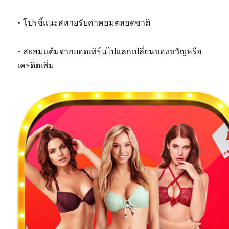
• โปรชี้แนะสหายรับค่าคอมตลอดชาติ
• สะสมแต้มจากยอดเทิร์นไปแลกเปลี่ยนของขวัญหรือ
เครดิตเพิ่ม