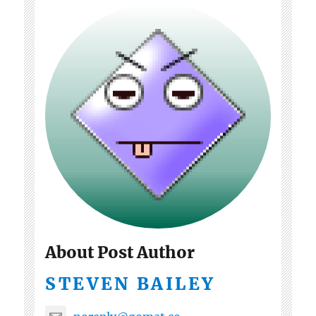
About Post Author
STEVEN BAILEY