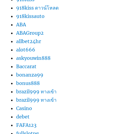
918kiss ดาวน์โหลด
918kissauto
ABA
ABAGroup2
allbet24hr
alot666
askyouwin888
Baccarat
bonanza99
bonus888
brazil999 ทางเข้า
brazil999 ทางเข้า
Casino
debet
FAFA123
fullslotpg