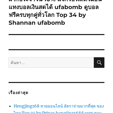
แทงบอลเงินสดได้ ufabomb ดูบอล
ฟรีครบทุกคู่ทั่วโลก Top 34 by
Shannan ufabomb
ค้นห
ค้นหา:
เรื่องล่าสุด
Hengjing168 หวยออนไลน์ อัตราจ่ายมากที่สุด ของ
ไทย Top 74 by Prince hengjing168d.com ชวน