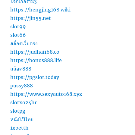
โจ๊กเกอร์123
https://hengjing168.wiki
https://jin55.net
slot99
slot66
สล็อตเว็บตรง
https://judhai168.co
https://bonus888.life
สล็อต888
https://pgslot.today
pussy888
https://www.sexyauto168.xyz
slotxo24hr
slotpg
หนังโป๊ไทย
1xbetth