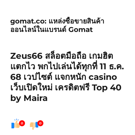
gomat.co: แหล่งซื้อขายสินค้า
ออนไลน์ในแบรนด์ Gomat
Zeus66 สล็อตมือถือ เกมฮิต
แตกไว พกไปเล่นได้ทุกที่ 11 ธ.ค.
68 เวปไซต์ แจกหนัก casino
เว็บเปิดใหม่ เครดิตฟรี Top 40
by Maira
0
0