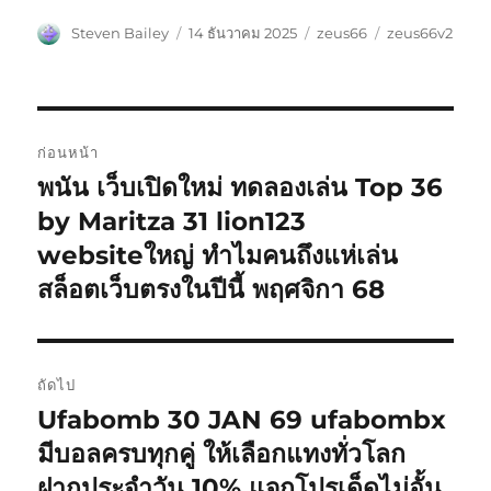
ผู้
เขียน
หมวด
ป้าย
Steven Bailey
14 ธันวาคม 2025
zeus66
zeus66v2
เขียน
เมื่อ
หมู่
กำกับ
แนะแนว
ก่อนหน้า
เรื่อง
พนัน เว็บเปิดใหม่ ทดลองเล่น Top 36
เรื่อง
ก่อน
by Maritza 31 lion123
หน้า:
websiteใหญ่ ทำไมคนถึงแห่เล่น
สล็อตเว็บตรงในปีนี้ พฤศจิกา 68
ถัดไป
Ufabomb 30 JAN 69 ufabombx
เรื่อง
ต่อ
มีบอลครบทุกคู่ ให้เลือกแทงทั่วโลก
ไป:
ฝากประจำวัน 10% แจกโปรเด็ดไม่อั้น