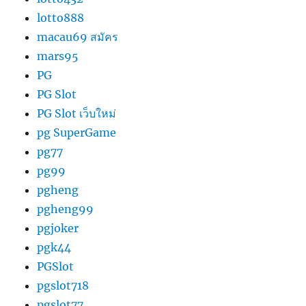
lotto888
macau69 สมัคร
mars95
PG
PG Slot
PG Slot เว็บใหม่
pg SuperGame
pg77
pg99
pgheng
pgheng99
pgjoker
pgk44
PGSlot
pgslot718
pgslot77