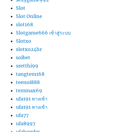
Slot
Slot Online
slot168
Slotgame666 เข้าสู่ระบบ
Slotxo
slotxo24hr
soibet
sretthi99
tangtem168
teenoi888
temmax69
ufa191 ทางเข้า
ufa191 ทางเข้า
ufa77
ufa8997
ufabombx