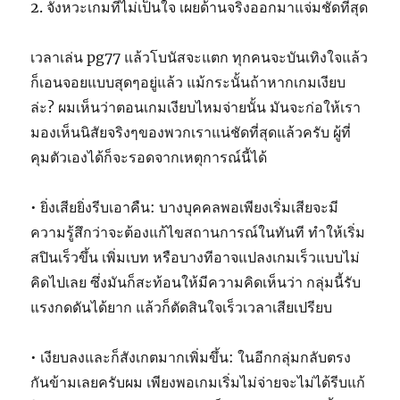
2. จังหวะเกมที่ไม่เป็นใจ เผยด้านจริงออกมาแจ่มชัดที่สุด
เวลาเล่น pg77 แล้วโบนัสจะแตก ทุกคนจะบันเทิงใจแล้ว
ก็เอนจอยแบบสุดๆอยู่แล้ว แม้กระนั้นถ้าหากเกมเงียบ
ล่ะ? ผมเห็นว่าตอนเกมเงียบไหมจ่ายนั้น มันจะก่อให้เรา
มองเห็นนิสัยจริงๆของพวกเราแน่ชัดที่สุดแล้วครับ ผู้ที่
คุมตัวเองได้ก็จะรอดจากเหตุการณ์นี้ได้
• ยิ่งเสียยิ่งรีบเอาคืน: บางบุคคลพอเพียงเริ่มเสียจะมี
ความรู้สึกว่าจะต้องแก้ไขสถานการณ์ในทันที ทำให้เริ่ม
สปินเร็วขึ้น เพิ่มเบท หรือบางทีอาจแปลงเกมเร็วแบบไม่
คิดไปเลย ซึ่งมันก็สะท้อนให้มีความคิดเห็นว่า กลุ่มนี้รับ
แรงกดดันได้ยาก แล้วก็ตัดสินใจเร็วเวลาเสียเปรียบ
• เงียบลงและก็สังเกตมากเพิ่มขึ้น: ในอีกกลุ่มกลับตรง
กันข้ามเลยครับผม เพียงพอเกมเริ่มไม่จ่ายจะไม่ได้รีบแก้