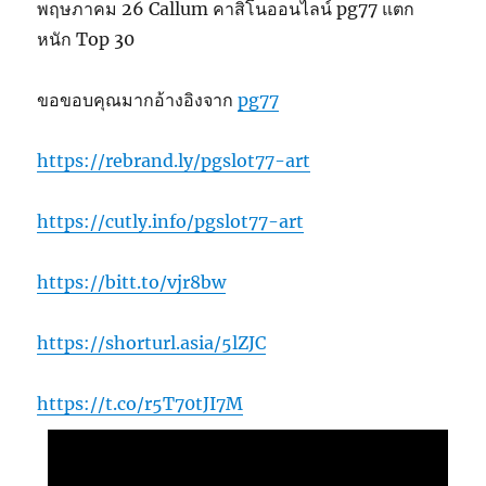
พฤษภาคม 26 Callum คาสิโนออนไลน์ pg77 แตก
หนัก Top 30
ขอขอบคุณมากอ้างอิงจาก
pg77
https://rebrand.ly/pgslot77-art
https://cutly.info/pgslot77-art
https://bitt.to/vjr8bw
https://shorturl.asia/5lZJC
https://t.co/r5T70tJI7M