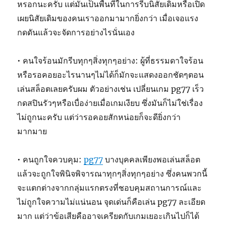
หรอกนะครับ แต่มันเป็นพื้นที่ในการรีบนิสัยเดิมหรือเปิด
เผยนิสัยเดิมของคนเราออกมามากยิ่งกว่า เมื่อเจอแรง
กดดันแล้วจะจัดการอย่างไรนั่นเอง
• คนใจร้อนมักรีบทุกๆสิ่งทุกๆอย่าง: ผู้ที่ธรรมดาใจร้อน
หรือรอคอยอะไรนานๆไม่ได้ก็มักจะแสดงออกชัดๆตอน
เล่นสล็อตเลยครับผม ตัวอย่างเช่น เปลี่ยนเกม pg77 เร็ว
กดสปินรัวๆหรือเบื่อง่ายเมื่อเกมเงียบ ซึ่งมันก็ไม่ใช่เรื่อง
ไม่ถูกนะครับ แต่ว่ารอคอยสักหน่อยก็จะดียิ่งกว่า
มากมาย
• คนถูกใจควบคุม:
pg77
บางบุคคลเพียงพอเล่นสล็อต
แล้วจะถูกใจพินิจพิจารณาทุกๆสิ่งทุกๆอย่าง ซึ่งคนพวกนี้
จะแตกต่างจากกลุ่มแรกตรงที่ชอบคุมสถานการณ์และ
ไม่ถูกใจความไม่แน่นอน จุดเด่นก็คือเล่น pg77 ละเอียด
มาก แต่ว่าข้อเสียคืออาจเครียดกับเกมเยอะเกินไปก็ได้