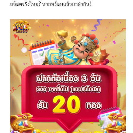
สล็อตจริงไหม? หากพร้อมแล้วมาฝ่ากัน!