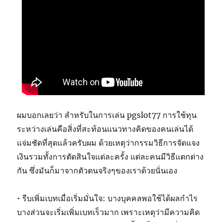
ผมบอกเลยว่า สำหรับในการเล่น pgslot77 การใช้ทุน
ระหว่างเล่นคือสิ่งที่สะท้อนแนวทางคิดของคนเล่นได้
แจ่มชัดที่สุดแล้วครับผม ด้วยเหตุว่ากรรมวิธีการจัดแจง
เงินรวมทั้งการตัดสินใจแต่ละครั้ง แต่ละคนมีวิธีแตกต่าง
กัน ซึ่งมันก็มาจากตัวตนจริงๆของเราด้วยนั่นเอง
• รีบเพิ่มเบทเมื่อเริ่มมั่นใจ: บางบุคคลพอใช้ได้ผลกำไร
บางส่วนจะเริ่มเพิ่มเบทเร็วมาก เพราะเหตุว่ามีความคิด