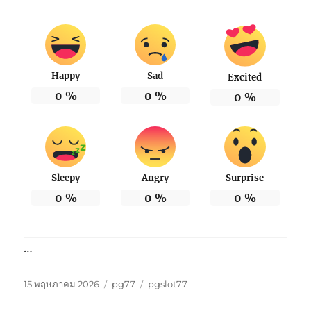
Happy
Sad
Excited
0
%
0
%
0
%
Sleepy
Angry
Surprise
0
%
0
%
0
%
…
เขียน
หมวด
ป้าย
15 พฤษภาคม 2026
pg77
pgslot77
เมื่อ
หมู่
กำกับ