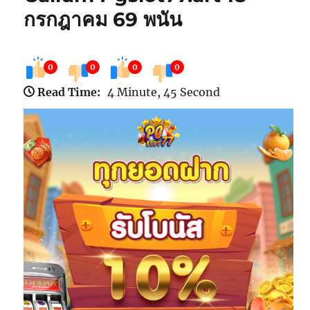
กรกฎาคม 69 พนัน
0
0
0
0
Read Time:
4 Minute, 45 Second