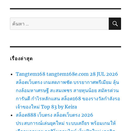
ค้นห
ค้นหา:
เรื่องล่าสุด
Tangtem168 tangtem168e.com 28 JUL 2026
สล็อตเว็บตรง เกมสดภาพชัด บรรยากาศพรีเมียม ลุ้น
กงล้อมหาเศรษฐี สะสมเพชร สายทุนน้อย สมัครด่วน
การันตี กำไรหลักแสน สล็อต168 ของรางวัลกำลังรอ
เจ้าของใหม่ Top 83 by Keira
สล็อต888 เว็บตรง สล็อตเว็บตรง 2026
ประสบการณ์เล่นยุคใหม่ ระบบเสถียร พร้อมเกมให้