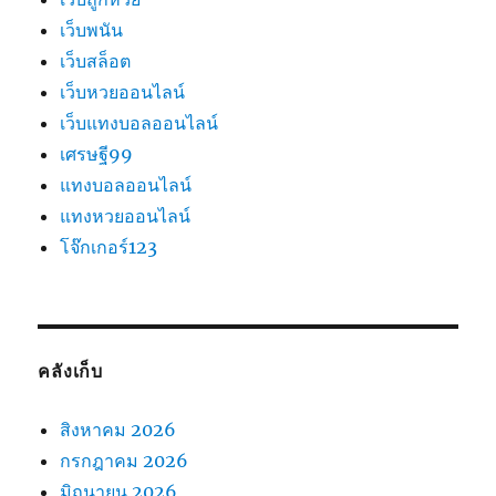
เว็บพนัน
เว็บสล็อต
เว็บหวยออนไลน์
เว็บแทงบอลออนไลน์
เศรษฐี99
แทงบอลออนไลน์
แทงหวยออนไลน์
โจ๊กเกอร์123
คลังเก็บ
สิงหาคม 2026
กรกฎาคม 2026
มิถุนายน 2026