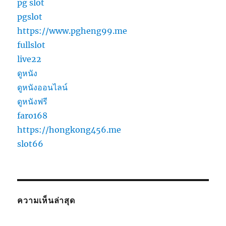
pg slot
pgslot
https://www.pgheng99.me
fullslot
live22
ดูหนัง
ดูหนังออนไลน์
ดูหนังฟรี
faro168
https://hongkong456.me
slot66
ความเห็นล่าสุด