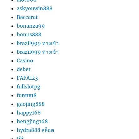
askyouwin888
Baccarat
bonanza99
bonus888
brazil999 ทางเข้า
brazil999 ทางเข้า
Casino
debet
FAFA123
fullslotpg
funny18
gaojing888
happy168
hengjing168
hydra888 สล็อต
Jili