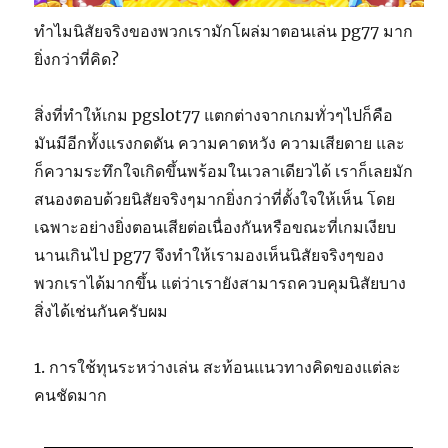
ทำไมนิสัยจริงของพวกเรามักโผล่มาตอนเล่น pg77 มาก
ยิ่งกว่าที่คิด?
สิ่งที่ทำให้เกม pgslot77 แตกต่างจากเกมทั่วๆไปก็คือ
มันมีอีกทั้งแรงกดดัน ความคาดหวัง ความเสียดาย และ
ก็ความระทึกใจเกิดขึ้นพร้อมในเวลาเดียวได้ เราก็เลยมัก
สนองตอบด้วยนิสัยจริงๆมากยิ่งกว่าที่ตั้งใจให้เห็น โดย
เฉพาะอย่างยิ่งตอนเสียต่อเนื่องกันหรือขณะที่เกมเงียบ
นานเกินไป pg77 จึงทำให้เรามองเห็นนิสัยจริงๆของ
พวกเราได้มากขึ้น แต่ว่าเรายังสามารถควบคุมนิสัยบาง
สิ่งได้เช่นกันครับผม
1. การใช้ทุนระหว่างเล่น สะท้อนแนวทางคิดของแต่ละ
คนชัดมาก