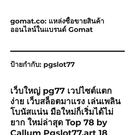
gomat.co: แหล่งซื้อขายสินค้า
ออนไลน์ในแบรนด์ Gomat
ป้ายกำกับ:
pgslot77
เว็บใหญ่ pg77 เวปไซต์แตก
ง่าย เว็บสล็อตมาแรง เล่นเพลิน
โบนัสแน่น มือใหม่ก็เริ่มได้ไม่
ยาก ใหม่ล่าสุด Top 78 by
Callum Pgslot77.art 18