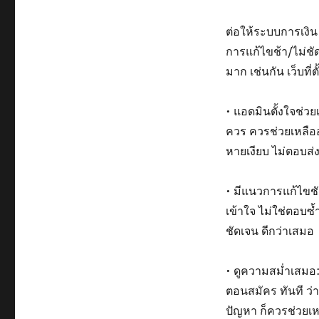
ต่อให้ระบบการเงิน
การแก้ไขช้า/ไม่ชัด 
มาก เช่นกัน เว็บที่
• แอดมินตั้งใจช่วย
ควร ควรช่วยเหลืออ
หายเงียบ ไม่ตอบส่ง
• มีแนวการแก้ไขชั
เข้าใจ ไม่ใช่ตอบซ้
ชัดเจน ดีกว่าเสมอ
• ดูความสม่ำเสมอ: 
ตอนสมัคร ทันที ว่า
ปัญหา ก็ควรช่วยเหล