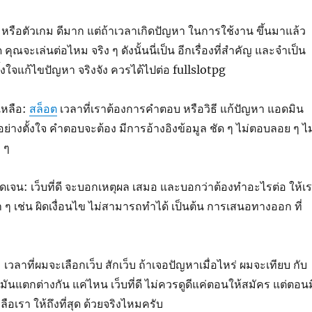
 หรือตัวเกม ดีมาก แต่ถ้าเวลาเกิดปัญหา ในการใช้งาน ขึ้นมาแล้ว
คุณจะเล่นต่อไหม จริง ๆ ดังนั้นนี่เป็น อีกเรื่องที่สำคัญ และจำเป็น
ตั้งใจแก้ไขปัญหา จริงจัง ควรได้ไปต่อ fullslotpg
เหลือ:
สล็อต
เวลาที่เราต้องการคำตอบ หรือวิธี แก้ปัญหา แอดมิน
ย่างตั้งใจ คำตอบจะต้อง มีการอ้างอิงข้อมูล ชัด ๆ ไม่ตอบลอย ๆ ไม
 ๆ
ดเจน: เว็บที่ดี จะบอกเหตุผล เสมอ และบอกว่าต้องทำอะไรต่อ ให้เ
ำ ๆ เช่น ผิดเงื่อนไข ไม่สามารถทำได้ เป็นต้น การเสนอทางออก ที่
เวลาที่ผมจะเลือกเว็บ สักเว็บ ถ้าเจอปัญหาเมื่อไหร่ ผมจะเทียบ กับ
มันแตกต่างกัน แค่ไหน เว็บที่ดี ไม่ควรดูดีแค่ตอนให้สมัคร แต่ตอนม
ือเรา ให้ถึงที่สุด ด้วยจริงไหมครับ