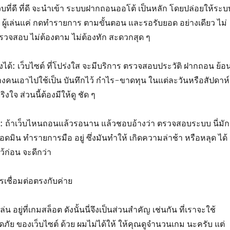
็บที่ดี ที่ดี จะนำเข้า ระบบฝากถอนออโต้ เป็นหลัก โดยปล่อยให้ระบ
ก ผู้เล่นแค่ กดทำรายการ ตามขั้นตอน และรอรับยอด อย่างเดียว ไม่
วจสอบ ไม่ต้องตาม ไม่ต้องทัก สะดวกสุด ๆ
ได้: เว็บไซต์ ที่โปร่งใส จะมีบริการ ตรวจสอบประวัติ ฝากถอน ย้อ
างคนเอาไปใช้เป็น บันทึกไว้ กำไร-ขาดทุน ในแต่ละวันหรือสัปดาห์
ริงใจ ส่วนนี้ต้องมีให้ดู ชัด ๆ
 ถ้าเว็บไหนถอนแล้วรอนาน แล้วชอบอ้างว่า ตรวจสอบระบบ นี่มัก
้แอดมิน ทำรายการมือ อยู่ ซึ่งมันทำให้ เกิดความล่าช้า หรือหลุด ได้
งไว้ก่อน จะดีกว่า
เชื่อมต่อตรงกับค่าย
อยู่ที่เกมสล็อต ดังนั้นนี่จึงเป็นส่วนสำคัญ เช่นกัน ที่เราจะใช้
ัย ของเว็บไซต์ ด้วย ผมไม่ได้ให้ ให้คุณดูจำนวนเกม นะครับ แต่