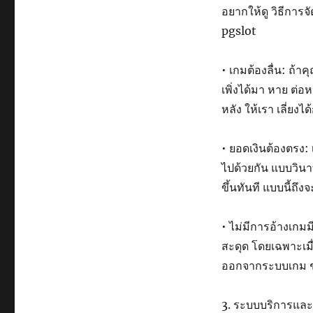
อยากให้ดู วิธีการ
pgslot
• เกมต้องลื่น: ถ้าคุ
เพิ่งได้มา หาย ต่อห
หลัง ให้เรา เลี่ยงได
• ยอดเงินต้องตรง: 
ไปด้วยกัน แบบวินาท
ขึ้นทันที แบบนี้ถึง
• ไม่มีการอ้างเกมมี
สะดุด โดยเฉพาะเม
ออกจากระบบเกม ชัดเ
3. ระบบบริการแล