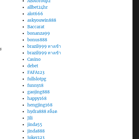
ABAGroup2
allbet24hr
alot666
askyouwin888
Baccarat
bonanza99
bonus888
brazil999 ทางเข้า
ะ
brazil999 ทางเข้า
Casino
debet
FAFA123
fullslotpg
funny18
gaojing888
happy168
hengjing168
hydra888 สล็อต
Jili
jinda55
jinda888
Joker123