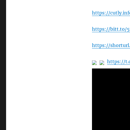
https://cutly.in
https://bitt.to
https://shorturl
https://