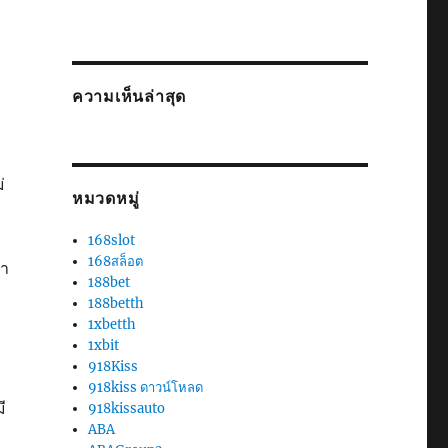
ความเห็นล่าสุด
่
หมวดหมู่
168slot
168สล็อต
รา
188bet
188betth
1xbetth
1xbit
918Kiss
918kiss ดาวน์โหลด
ี
918kissauto
ABA